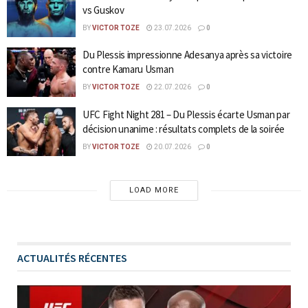
vs Guskov
BY
VICTOR TOZE
23.07.2026
0
Du Plessis impressionne Adesanya après sa victoire
contre Kamaru Usman
BY
VICTOR TOZE
22.07.2026
0
UFC Fight Night 281 – Du Plessis écarte Usman par
décision unanime : résultats complets de la soirée
BY
VICTOR TOZE
20.07.2026
0
LOAD MORE
ACTUALITÉS RÉCENTES