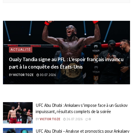
ACTUALITÉ
Oualy Tandia signe au PFL : L’espoir français invaincu
part à la conquête des États-Unis
BY
VICTOR TOZE
30.07.2026
UFC Abu Dhabi : Ankalaev s’impose face à un Guskov
impuissant, résultats complets de la soirée
BY
VICTOR TOZE
26.07.2026
0
UFC Abu Dhabi – Analyse et pronostics pour Ankalaev