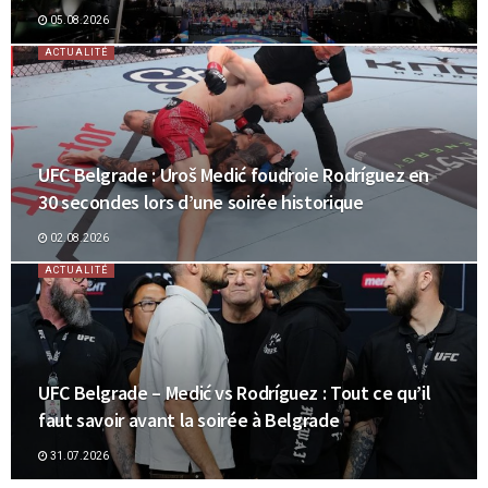
05.08.2026
ACTUALITÉ
UFC Belgrade : Uroš Medić foudroie Rodríguez en
30 secondes lors d’une soirée historique
02.08.2026
ACTUALITÉ
UFC Belgrade – Medić vs Rodríguez : Tout ce qu’il
faut savoir avant la soirée à Belgrade
31.07.2026