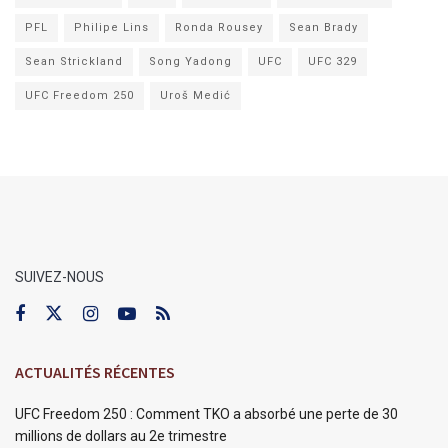
PFL
Philipe Lins
Ronda Rousey
Sean Brady
Sean Strickland
Song Yadong
UFC
UFC 329
UFC Freedom 250
Uroš Medić
SUIVEZ-NOUS
ACTUALITÉS RÉCENTES
UFC Freedom 250 : Comment TKO a absorbé une perte de 30
millions de dollars au 2e trimestre