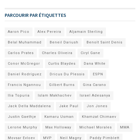
PARCOURIR PAR ÉTIQUETTES
Aaron Pico
Alex Pereira
Aljamain Sterling
Belal Muhammad
Beneil Dariush
Benoît Saint Denis
Carlos Prates
Charles Oliveira
Ciryl Gane
Conor McGregor
Curtis Blaydes
Dana White
Daniel Rodríguez
Dricus Du Plessis
ESPN
Francis Ngannou
Gilbert Burns
Gina Carano
Ilia Topuria
Islam Makhachev
Israel Adesanya
Jack Della Maddalena
Jake Paul
Jon Jones
Justin Gaethje
Kamaru Usman
Khamzat Chimaev
Lerone Murphy
Max Holloway
Michael Morales
MMA
Movsar Evloev
MVP
Neil Magny
Paddy Pimblett