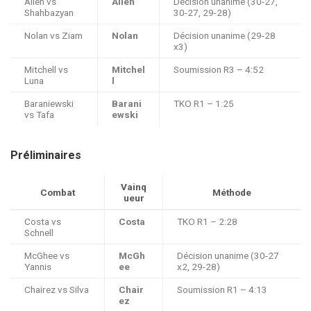
Allen vs
Allen
Décision unanime (30-27,
Shahbazyan
30-27, 29-28)
Nolan vs Ziam
Nolan
Décision unanime (29-28
x3)
Mitchell vs
Mitchel
Soumission R3 – 4:52
Luna
l
Baraniewski
Barani
TKO R1 – 1:25
vs Tafa
ewski
Préliminaires
Vainq
Combat
Méthode
ueur
Costa vs
Costa
TKO R1 – 2:28
Schnell
McGhee vs
McGh
Décision unanime (30-27
Yannis
ee
x2, 29-28)
Chairez vs Silva
Chair
Soumission R1 – 4:13
ez