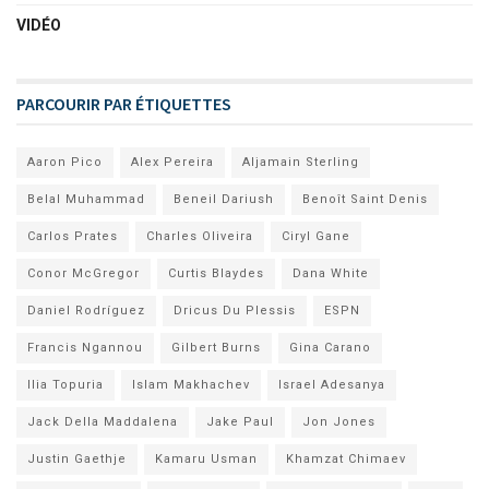
VIDÉO
PARCOURIR PAR ÉTIQUETTES
Aaron Pico
Alex Pereira
Aljamain Sterling
Belal Muhammad
Beneil Dariush
Benoît Saint Denis
Carlos Prates
Charles Oliveira
Ciryl Gane
Conor McGregor
Curtis Blaydes
Dana White
Daniel Rodríguez
Dricus Du Plessis
ESPN
Francis Ngannou
Gilbert Burns
Gina Carano
Ilia Topuria
Islam Makhachev
Israel Adesanya
Jack Della Maddalena
Jake Paul
Jon Jones
Justin Gaethje
Kamaru Usman
Khamzat Chimaev