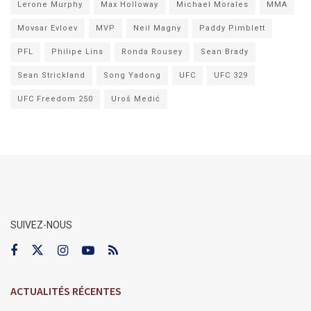
Lerone Murphy
Max Holloway
Michael Morales
MMA
Movsar Evloev
MVP
Neil Magny
Paddy Pimblett
PFL
Philipe Lins
Ronda Rousey
Sean Brady
Sean Strickland
Song Yadong
UFC
UFC 329
UFC Freedom 250
Uroš Medić
SUIVEZ-NOUS
ACTUALITÉS RÉCENTES