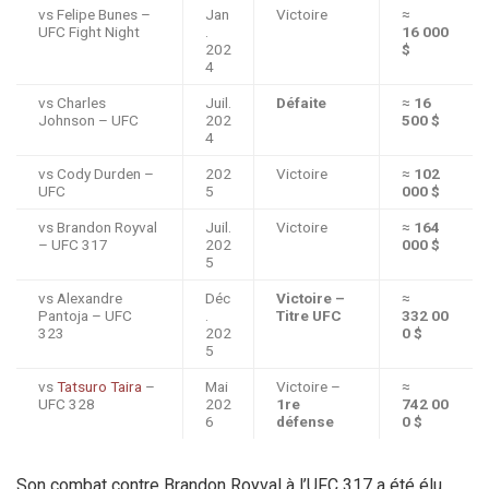
vs Felipe Bunes –
Jan
Victoire
≈
UFC Fight Night
.
16 000
202
$
4
vs Charles
Juil.
Défaite
≈
16
Johnson – UFC
202
500 $
4
vs Cody Durden –
202
Victoire
≈
102
UFC
5
000 $
vs Brandon Royval
Juil.
Victoire
≈
164
– UFC 317
202
000 $
5
vs Alexandre
Déc
Victoire –
≈
Pantoja – UFC
.
Titre UFC
332 00
323
202
0 $
5
vs
Tatsuro Taira
–
Mai
Victoire –
≈
UFC 328
202
1re
742 00
6
défense
0 $
Son combat contre Brandon Royval à l’UFC 317 a été élu