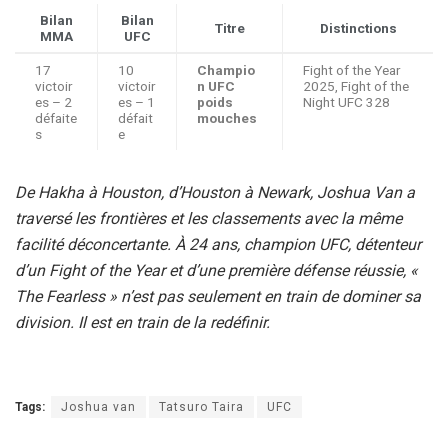
Bilan
Bilan
Titre
Distinctions
MMA
UFC
17
10
Champio
Fight of the Year
victoir
victoir
n UFC
2025, Fight of the
es – 2
es – 1
poids
Night UFC 328
défaite
défait
mouches
s
e
De Hakha à Houston, d’Houston à Newark, Joshua Van a
traversé les frontières et les classements avec la même
facilité déconcertante. À 24 ans, champion UFC, détenteur
d’un Fight of the Year et d’une première défense réussie, «
The Fearless » n’est pas seulement en train de dominer sa
division. Il est en train de la redéfinir.
Tags:
Joshua van
Tatsuro Taira
UFC