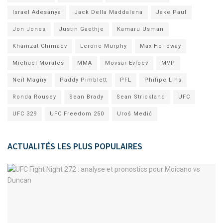
Israel Adesanya
Jack Della Maddalena
Jake Paul
Jon Jones
Justin Gaethje
Kamaru Usman
Khamzat Chimaev
Lerone Murphy
Max Holloway
Michael Morales
MMA
Movsar Evloev
MVP
Neil Magny
Paddy Pimblett
PFL
Philipe Lins
Ronda Rousey
Sean Brady
Sean Strickland
UFC
UFC 329
UFC Freedom 250
Uroš Medić
ACTUALITÉS LES PLUS POPULAIRES