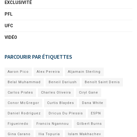
EXCLUSIVITÉ
PFL
UFC
VIDÉO
PARCOURIR PAR ÉTIQUETTES
Aaron Pico
Alex Pereira
Aljamain Sterling
Belal Muhammad
Beneil Dariush
Benoît Saint Denis
Carlos Prates
Charles Oliveira
Ciryl Gane
Conor McGregor
Curtis Blaydes
Dana White
Daniel Rodríguez
Dricus Du Plessis
ESPN
Figueiredo
Francis Ngannou
Gilbert Burns
Gina Carano
Ilia Topuria
Islam Makhachev