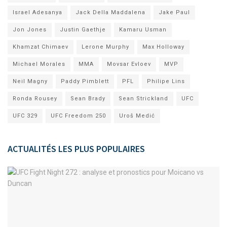
Israel Adesanya
Jack Della Maddalena
Jake Paul
Jon Jones
Justin Gaethje
Kamaru Usman
Khamzat Chimaev
Lerone Murphy
Max Holloway
Michael Morales
MMA
Movsar Evloev
MVP
Neil Magny
Paddy Pimblett
PFL
Philipe Lins
Ronda Rousey
Sean Brady
Sean Strickland
UFC
UFC 329
UFC Freedom 250
Uroš Medić
ACTUALITÉS LES PLUS POPULAIRES