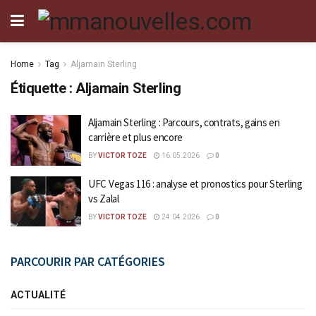
Home
Tag
Aljamain Sterling
Étiquette :
Aljamain Sterling
Aljamain Sterling : Parcours, contrats, gains en
carrière et plus encore
BY
VICTOR TOZE
16.05.2026
0
UFC Vegas 116 : analyse et pronostics pour Sterling
vs Zalal
BY
VICTOR TOZE
24.04.2026
0
PARCOURIR PAR CATÉGORIES
ACTUALITÉ