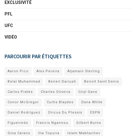
EXCLUSIVITÉ
PFL
UFC
VIDÉO
PARCOURIR PAR ÉTIQUETTES
Aaron Pico
Alex Pereira
Aljamain Sterling
Belal Muhammad
Beneil Dariush
Benoît Saint Denis
Carlos Prates
Charles Oliveira
Ciryl Gane
Conor McGregor
Curtis Blaydes
Dana White
Daniel Rodríguez
Dricus Du Plessis
ESPN
Figueiredo
Francis Ngannou
Gilbert Burns
Gina Carano
Ilia Topuria
Islam Makhachev