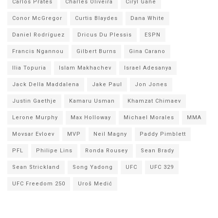
Carlos Prates
Charles Oliveira
Ciryl Gane
Conor McGregor
Curtis Blaydes
Dana White
Daniel Rodríguez
Dricus Du Plessis
ESPN
Francis Ngannou
Gilbert Burns
Gina Carano
Ilia Topuria
Islam Makhachev
Israel Adesanya
Jack Della Maddalena
Jake Paul
Jon Jones
Justin Gaethje
Kamaru Usman
Khamzat Chimaev
Lerone Murphy
Max Holloway
Michael Morales
MMA
Movsar Evloev
MVP
Neil Magny
Paddy Pimblett
PFL
Philipe Lins
Ronda Rousey
Sean Brady
Sean Strickland
Song Yadong
UFC
UFC 329
UFC Freedom 250
Uroš Medić