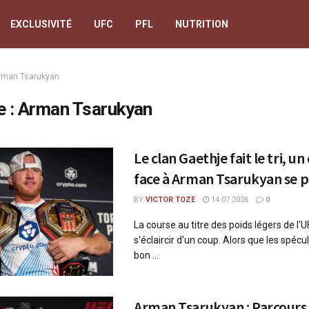
EXCLUSIVITÉ
UFC
PFL
NUTRITION
rman Tsarukyan
e :
Arman Tsarukyan
Le clan Gaethje fait le tri, un
face à Arman Tsarukyan se p
BY
VICTOR TOZE
14.07.2026
0
La course au titre des poids légers de l'U
s'éclaircir d'un coup. Alors que les spécul
bon ...
Arman Tsarukyan : Parcours,