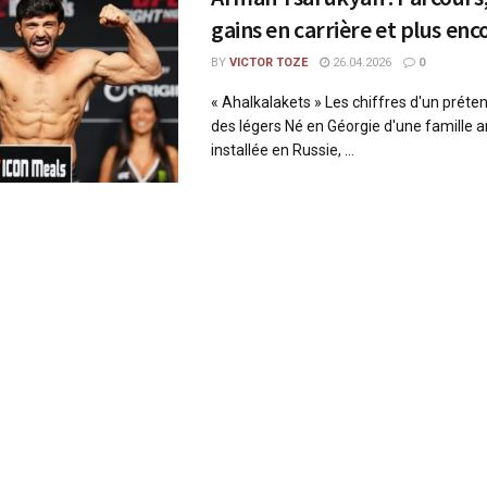
gains en carrière et plus enc
BY
VICTOR TOZE
26.04.2026
0
« Ahalkalakets » Les chiffres d'un préte
des légers Né en Géorgie d'une famille
installée en Russie, ...