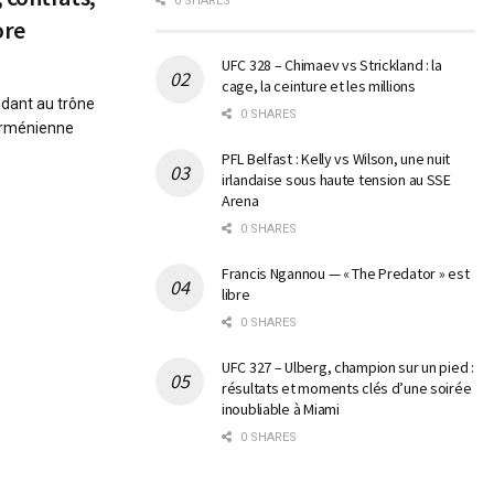
0 SHARES
ore
UFC 328 – Chimaev vs Strickland : la
cage, la ceinture et les millions
ndant au trône
0 SHARES
 arménienne
PFL Belfast : Kelly vs Wilson, une nuit
irlandaise sous haute tension au SSE
Arena
0 SHARES
Francis Ngannou — « The Predator » est
libre
0 SHARES
UFC 327 – Ulberg, champion sur un pied :
résultats et moments clés d’une soirée
inoubliable à Miami
0 SHARES