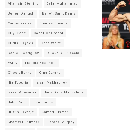
Aljamain Sterling
Belal Muhammad
Beneil Dariush
Benoît Saint Denis
Carlos Prates
Charles Oliveira
Ciryl Gane
Conor McGregor
Curtis Blaydes
Dana White
Daniel Rodríguez
Dricus Du Plessis
ESPN
Francis Ngannou
Gilbert Burns
Gina Carano
Ilia Topuria
Islam Makhachev
Israel Adesanya
Jack Della Maddalena
Jake Paul
Jon Jones
Justin Gaethje
Kamaru Usman
Khamzat Chimaev
Lerone Murphy