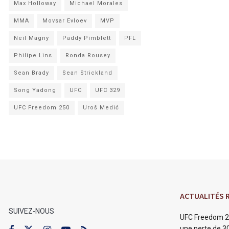
Max Holloway
Michael Morales
MMA
Movsar Evloev
MVP
Neil Magny
Paddy Pimblett
PFL
Philipe Lins
Ronda Rousey
Sean Brady
Sean Strickland
Song Yadong
UFC
UFC 329
UFC Freedom 250
Uroš Medić
ACTUALITÉS 
SUIVEZ-NOUS
UFC Freedom 2
une perte de 30