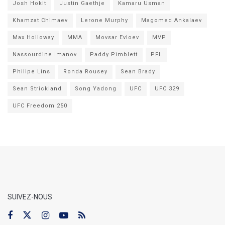
Josh Hokit
Justin Gaethje
Kamaru Usman
Khamzat Chimaev
Lerone Murphy
Magomed Ankalaev
Max Holloway
MMA
Movsar Evloev
MVP
Nassourdine Imanov
Paddy Pimblett
PFL
Philipe Lins
Ronda Rousey
Sean Brady
Sean Strickland
Song Yadong
UFC
UFC 329
UFC Freedom 250
SUIVEZ-NOUS