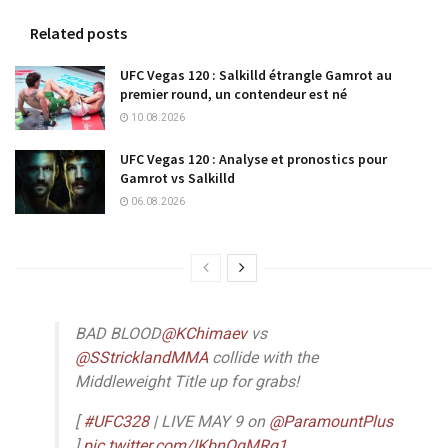
Related posts
UFC Vegas 120 : Salkilld étrangle Gamrot au
premier round, un contendeur est né
10.08.2026
UFC Vegas 120 : Analyse et pronostics pour
Gamrot vs Salkilld
06.08.2026
BAD BLOOD
@KChimaev
vs
@SStricklandMMA
collide with the
Middleweight Title up for grabs!
[
#UFC328
| LIVE MAY 9 on
@ParamountPlus
]
pic.twitter.com/IKbnOqMRq1