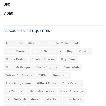
UFC
VIDÉO
PARCOURIR PAR ÉTIQUETTES
Aaron Pico
Alex Pereira
Belal Muhammad
Beneil Dariush
Benoît Saint Denis
Bogdan Guskov
Carlos Prates
Charles Oliveira
Ciryl Gane
Conor McGregor
Curtis Blaydes
Dana White
Dricus Du Plessis
ESPN
Figueiredo
Francis Ngannou
Gilbert Burns
Gina Carano
Ilia Topuria
Islam Makhachev
Israel Adesanya
Jack Della Maddalena
Jake Paul
Jon Jones