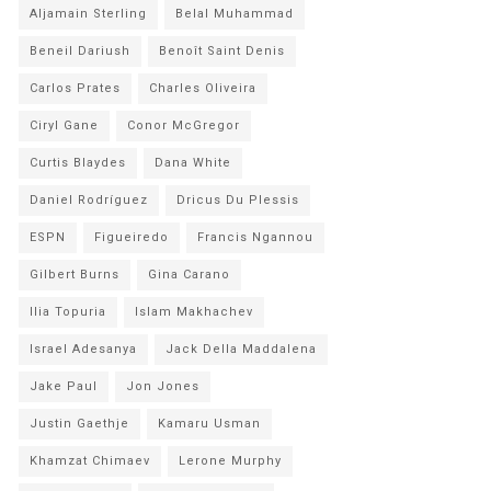
Aljamain Sterling
Belal Muhammad
Beneil Dariush
Benoît Saint Denis
Carlos Prates
Charles Oliveira
Ciryl Gane
Conor McGregor
Curtis Blaydes
Dana White
Daniel Rodríguez
Dricus Du Plessis
ESPN
Figueiredo
Francis Ngannou
Gilbert Burns
Gina Carano
Ilia Topuria
Islam Makhachev
Israel Adesanya
Jack Della Maddalena
Jake Paul
Jon Jones
Justin Gaethje
Kamaru Usman
Khamzat Chimaev
Lerone Murphy