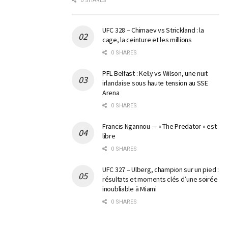
0 SHARES
UFC 328 – Chimaev vs Strickland : la
cage, la ceinture et les millions
0 SHARES
PFL Belfast : Kelly vs Wilson, une nuit
irlandaise sous haute tension au SSE
Arena
0 SHARES
Francis Ngannou — « The Predator » est
libre
0 SHARES
UFC 327 – Ulberg, champion sur un pied :
résultats et moments clés d’une soirée
inoubliable à Miami
0 SHARES