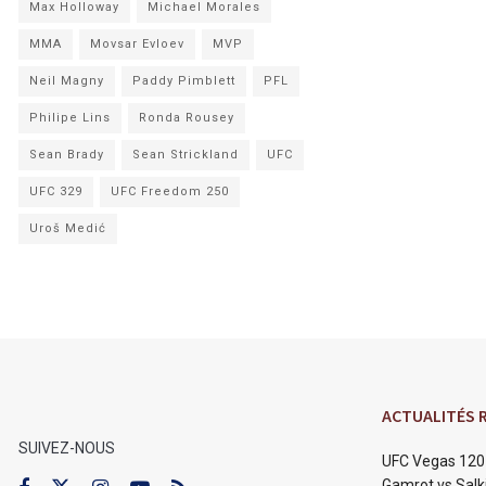
Max Holloway
Michael Morales
MMA
Movsar Evloev
MVP
Neil Magny
Paddy Pimblett
PFL
Philipe Lins
Ronda Rousey
Sean Brady
Sean Strickland
UFC
UFC 329
UFC Freedom 250
Uroš Medić
ACTUALITÉS 
SUIVEZ-NOUS
UFC Vegas 120 
Gamrot vs Salki