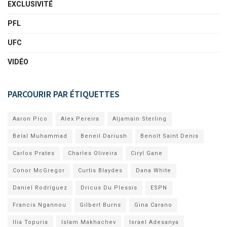
EXCLUSIVITÉ
PFL
UFC
VIDÉO
PARCOURIR PAR ÉTIQUETTES
Aaron Pico
Alex Pereira
Aljamain Sterling
Belal Muhammad
Beneil Dariush
Benoît Saint Denis
Carlos Prates
Charles Oliveira
Ciryl Gane
Conor McGregor
Curtis Blaydes
Dana White
Daniel Rodríguez
Dricus Du Plessis
ESPN
Francis Ngannou
Gilbert Burns
Gina Carano
Ilia Topuria
Islam Makhachev
Israel Adesanya