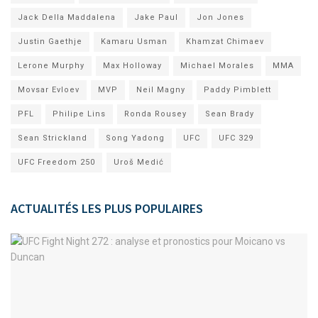
Jack Della Maddalena
Jake Paul
Jon Jones
Justin Gaethje
Kamaru Usman
Khamzat Chimaev
Lerone Murphy
Max Holloway
Michael Morales
MMA
Movsar Evloev
MVP
Neil Magny
Paddy Pimblett
PFL
Philipe Lins
Ronda Rousey
Sean Brady
Sean Strickland
Song Yadong
UFC
UFC 329
UFC Freedom 250
Uroš Medić
ACTUALITÉS LES PLUS POPULAIRES