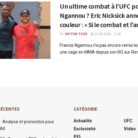
Un ultime combat à l’UFC p
Ngannou ? Eric Nicksick ann
couleur : « Si le combat et l
BY
VICTOR TOZE
22.04.2026
0
Francis Ngannou n'a pas encore remis le
une cage en MMA depuis son KO sur Ren
...
RÉCENTES
CATÉGORIE
Actualité
UFC
: Analyse et pronostics pour
lld
Exclusivité
Vidéo
PFL