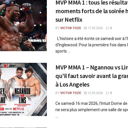
MVP MMA 1 : tous les résultat
moments forts de la soirée 
sur Netflix
BY
VICTOR TOZE
17.05.2026
0
L'histoire a été écrite ce samedi soir à l
d'Inglewood. Pour la première fois dans l
sports ...
MVP MMA 1 – Ngannou vs Lins
qu’il faut savoir avant la gr
à Los Angeles
BY
VICTOR TOZE
15.05.2026
0
Ce samedi 16 mai 2026, l'Intuit Dome de
ne sera plus simplement une salle de spe
...