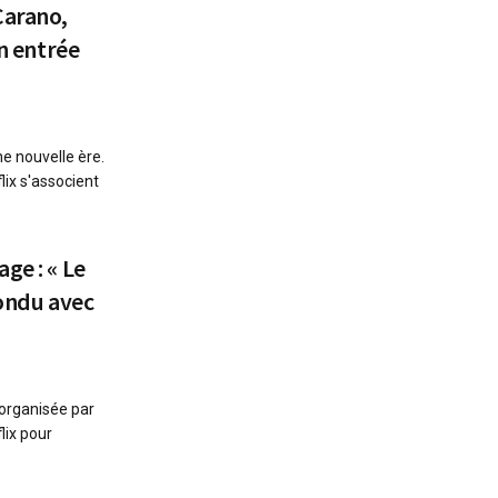
Carano,
on entrée
e nouvelle ère.
ix s'associent
ge : « Le
fondu avec
 organisée par
lix pour