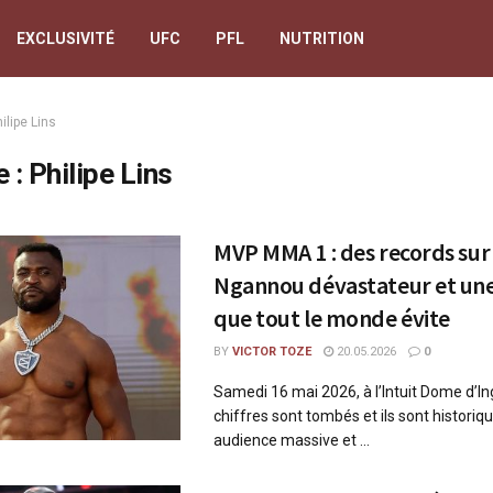
EXCLUSIVITÉ
UFC
PFL
NUTRITION
ilipe Lins
e :
Philipe Lins
MVP MMA 1 : des records sur 
Ngannou dévastateur et une
que tout le monde évite
BY
VICTOR TOZE
20.05.2026
0
Samedi 16 mai 2026, à l’Intuit Dome d’In
chiffres sont tombés et ils sont historiq
audience massive et ...