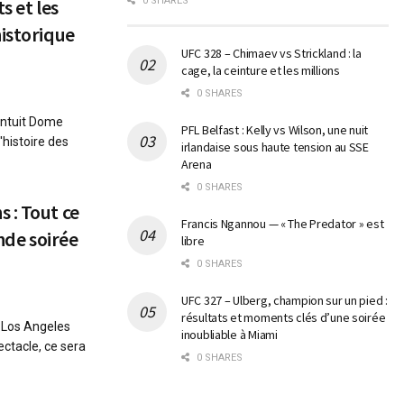
s et les
0 SHARES
historique
UFC 328 – Chimaev vs Strickland : la
cage, la ceinture et les millions
0 SHARES
'Intuit Dome
PFL Belfast : Kelly vs Wilson, une nuit
'histoire des
irlandaise sous haute tension au SSE
Arena
0 SHARES
 : Tout ce
Francis Ngannou — « The Predator » est
ande soirée
libre
0 SHARES
UFC 327 – Ulberg, champion sur un pied :
résultats et moments clés d’une soirée
 Los Angeles
inoubliable à Miami
ctacle, ce sera
0 SHARES