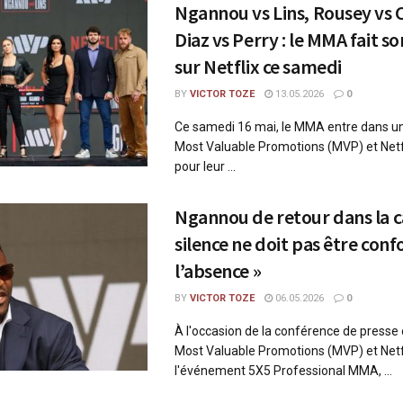
Ngannou vs Lins, Rousey vs 
Diaz vs Perry : le MMA fait s
sur Netflix ce samedi
BY
VICTOR TOZE
13.05.2026
0
Ce samedi 16 mai, le MMA entre dans un
Most Valuable Promotions (MVP) et Netfl
pour leur ...
Ngannou de retour dans la ca
silence ne doit pas être con
l’absence »
BY
VICTOR TOZE
06.05.2026
0
À l'occasion de la conférence de presse
Most Valuable Promotions (MVP) et Netf
l'événement 5X5 Professional MMA, ...