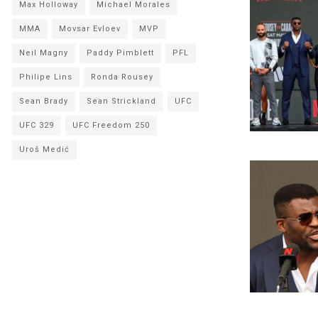
Max Holloway
Michael Morales
MMA
Movsar Evloev
MVP
Neil Magny
Paddy Pimblett
PFL
Philipe Lins
Ronda Rousey
Sean Brady
Sean Strickland
UFC
UFC 329
UFC Freedom 250
Uroš Medić