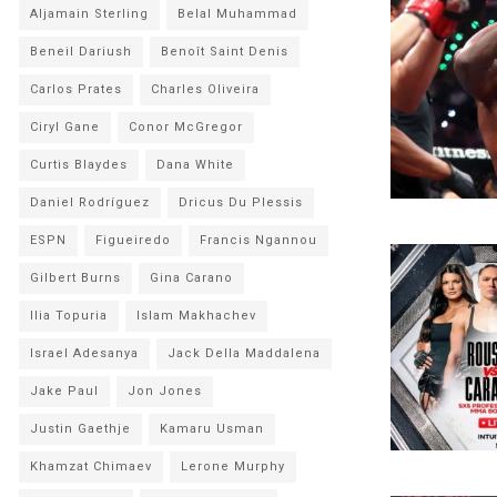
Aljamain Sterling
Belal Muhammad
Beneil Dariush
Benoît Saint Denis
Carlos Prates
Charles Oliveira
Ciryl Gane
Conor McGregor
Curtis Blaydes
Dana White
Daniel Rodríguez
Dricus Du Plessis
ESPN
Figueiredo
Francis Ngannou
Gilbert Burns
Gina Carano
Ilia Topuria
Islam Makhachev
Israel Adesanya
Jack Della Maddalena
Jake Paul
Jon Jones
Justin Gaethje
Kamaru Usman
Khamzat Chimaev
Lerone Murphy