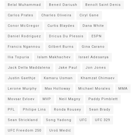
Belal Muhammad
Beneil Dariush
Benoît Saint Denis
Carlos Prates
Charles Oliveira
Ciryl Gane
Conor McGregor
Curtis Blaydes
Dana White
Daniel Rodríguez
Dricus Du Plessis
ESPN
Francis Ngannou
Gilbert Burns
Gina Carano
Ilia Topuria
Islam Makhachev
Israel Adesanya
Jack Della Maddalena
Jake Paul
Jon Jones
Justin Gaethje
Kamaru Usman
Khamzat Chimaev
Lerone Murphy
Max Holloway
Michael Morales
MMA
Movsar Evloev
MVP
Neil Magny
Paddy Pimblett
PFL
Philipe Lins
Ronda Rousey
Sean Brady
Sean Strickland
Song Yadong
UFC
UFC 329
UFC Freedom 250
Uroš Medić