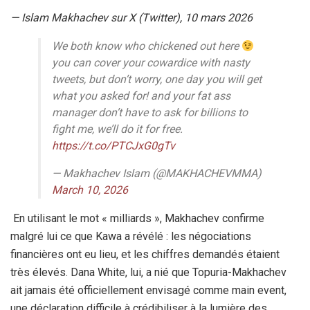
— Islam Makhachev sur X (Twitter), 10 mars 2026
We both know who chickened out here
you can cover your cowardice with nasty
tweets, but don’t worry, one day you will get
what you asked for! and your fat ass
manager don’t have to ask for billions to
fight me, we’ll do it for free.
https://t.co/PTCJxG0gTv
— Makhachev Islam (@MAKHACHEVMMA)
March 10, 2026
En utilisant le mot « milliards », Makhachev confirme
malgré lui ce que Kawa a révélé : les négociations
financières ont eu lieu, et les chiffres demandés étaient
très élevés. Dana White, lui, a nié que Topuria-Makhachev
ait jamais été officiellement envisagé comme main event,
une déclaration difficile à crédibiliser à la lumière des