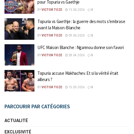
pour Topuria vs Gaethje
BY
VICTOR TOZE
13.06.2026
0
Topuria vs Gaethje : la guerre des mots s’embrase
avant la Maison-Blanche
BY
VICTOR TOZE
09.06.2026
0
UFC Maison Blanche : Ngannou donne son favori
BY
VICTOR TOZE
28.04.2026
0
Topuria accuse Makhachev. Et si la vérité était
ailleurs ?
BY
VICTOR TOZE
15.03.2026
0
PARCOURIR PAR CATÉGORIES
ACTUALITÉ
EXCLUSIVITÉ