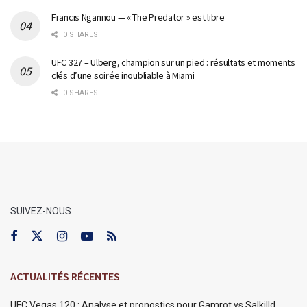
Francis Ngannou — « The Predator » est libre
0 SHARES
UFC 327 – Ulberg, champion sur un pied : résultats et moments
clés d’une soirée inoubliable à Miami
0 SHARES
SUIVEZ-NOUS
ACTUALITÉS RÉCENTES
UFC Vegas 120 : Analyse et pronostics pour Gamrot vs Salkilld