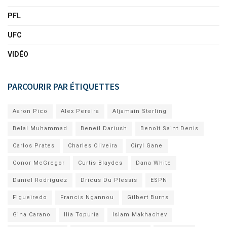
PFL
UFC
VIDÉO
PARCOURIR PAR ÉTIQUETTES
Aaron Pico
Alex Pereira
Aljamain Sterling
Belal Muhammad
Beneil Dariush
Benoît Saint Denis
Carlos Prates
Charles Oliveira
Ciryl Gane
Conor McGregor
Curtis Blaydes
Dana White
Daniel Rodríguez
Dricus Du Plessis
ESPN
Figueiredo
Francis Ngannou
Gilbert Burns
Gina Carano
Ilia Topuria
Islam Makhachev