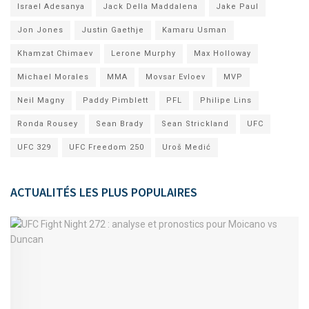
Israel Adesanya
Jack Della Maddalena
Jake Paul
Jon Jones
Justin Gaethje
Kamaru Usman
Khamzat Chimaev
Lerone Murphy
Max Holloway
Michael Morales
MMA
Movsar Evloev
MVP
Neil Magny
Paddy Pimblett
PFL
Philipe Lins
Ronda Rousey
Sean Brady
Sean Strickland
UFC
UFC 329
UFC Freedom 250
Uroš Medić
ACTUALITÉS LES PLUS POPULAIRES