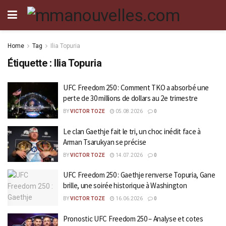
Home
Tag
Ilia Topuria
Étiquette :
Ilia Topuria
UFC Freedom 250 : Comment TKO a absorbé une
perte de 30 millions de dollars au 2e trimestre
BY
VICTOR TOZE
05.08.2026
0
Le clan Gaethje fait le tri, un choc inédit face à
Arman Tsarukyan se précise
BY
VICTOR TOZE
14.07.2026
0
UFC Freedom 250 : Gaethje renverse Topuria, Gane
brille, une soirée historique à Washington
BY
VICTOR TOZE
16.06.2026
0
Pronostic UFC Freedom 250 – Analyse et cotes