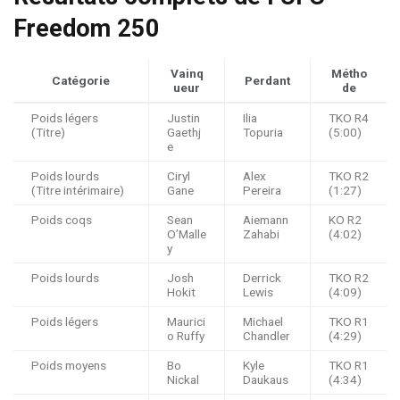
Freedom 250
Vainq
Métho
Catégorie
Perdant
ueur
de
Poids légers
Justin
Ilia
TKO R4
(Titre)
Gaethj
Topuria
(5:00)
e
Poids lourds
Ciryl
Alex
TKO R2
(Titre intérimaire)
Gane
Pereira
(1:27)
Poids coqs
Sean
Aiemann
KO R2
O’Malle
Zahabi
(4:02)
y
Poids lourds
Josh
Derrick
TKO R2
Hokit
Lewis
(4:09)
Poids légers
Maurici
Michael
TKO R1
o Ruffy
Chandler
(4:29)
Poids moyens
Bo
Kyle
TKO R1
Nickal
Daukaus
(4:34)