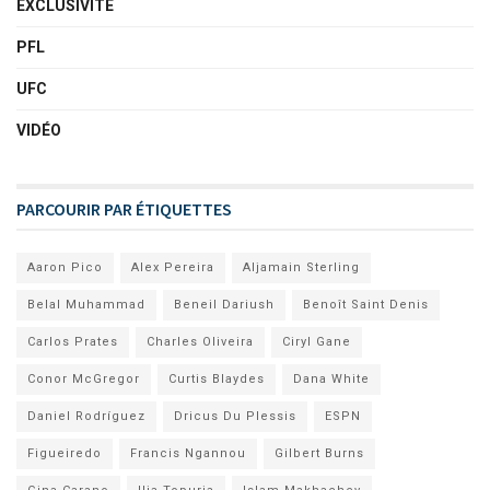
EXCLUSIVITÉ
PFL
UFC
VIDÉO
PARCOURIR PAR ÉTIQUETTES
Aaron Pico
Alex Pereira
Aljamain Sterling
Belal Muhammad
Beneil Dariush
Benoît Saint Denis
Carlos Prates
Charles Oliveira
Ciryl Gane
Conor McGregor
Curtis Blaydes
Dana White
Daniel Rodríguez
Dricus Du Plessis
ESPN
Figueiredo
Francis Ngannou
Gilbert Burns