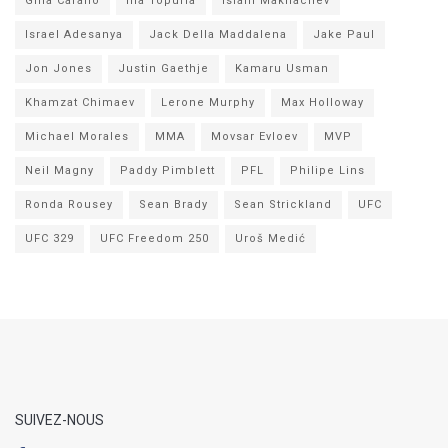
Gina Carano
Ilia Topuria
Islam Makhachev
Israel Adesanya
Jack Della Maddalena
Jake Paul
Jon Jones
Justin Gaethje
Kamaru Usman
Khamzat Chimaev
Lerone Murphy
Max Holloway
Michael Morales
MMA
Movsar Evloev
MVP
Neil Magny
Paddy Pimblett
PFL
Philipe Lins
Ronda Rousey
Sean Brady
Sean Strickland
UFC
UFC 329
UFC Freedom 250
Uroš Medić
SUIVEZ-NOUS