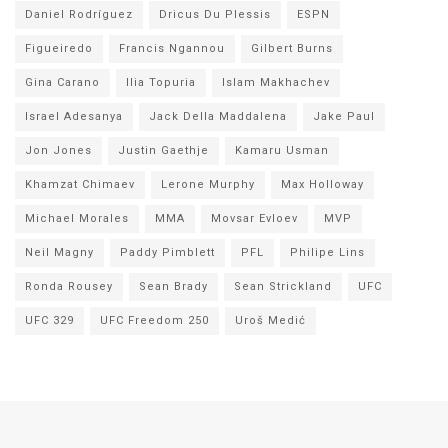
Daniel Rodríguez
Dricus Du Plessis
ESPN
Figueiredo
Francis Ngannou
Gilbert Burns
Gina Carano
Ilia Topuria
Islam Makhachev
Israel Adesanya
Jack Della Maddalena
Jake Paul
Jon Jones
Justin Gaethje
Kamaru Usman
Khamzat Chimaev
Lerone Murphy
Max Holloway
Michael Morales
MMA
Movsar Evloev
MVP
Neil Magny
Paddy Pimblett
PFL
Philipe Lins
Ronda Rousey
Sean Brady
Sean Strickland
UFC
UFC 329
UFC Freedom 250
Uroš Medić