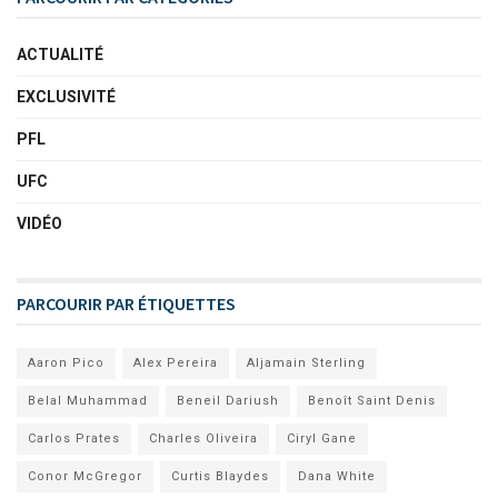
ACTUALITÉ
EXCLUSIVITÉ
PFL
UFC
VIDÉO
PARCOURIR PAR ÉTIQUETTES
Aaron Pico
Alex Pereira
Aljamain Sterling
Belal Muhammad
Beneil Dariush
Benoît Saint Denis
Carlos Prates
Charles Oliveira
Ciryl Gane
Conor McGregor
Curtis Blaydes
Dana White