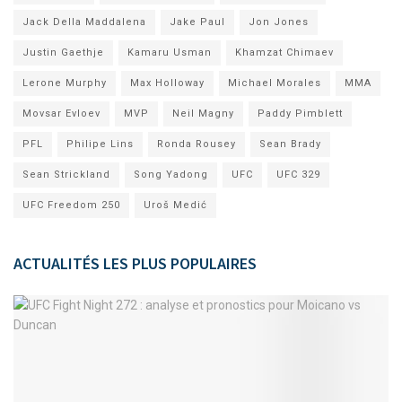
Jack Della Maddalena
Jake Paul
Jon Jones
Justin Gaethje
Kamaru Usman
Khamzat Chimaev
Lerone Murphy
Max Holloway
Michael Morales
MMA
Movsar Evloev
MVP
Neil Magny
Paddy Pimblett
PFL
Philipe Lins
Ronda Rousey
Sean Brady
Sean Strickland
Song Yadong
UFC
UFC 329
UFC Freedom 250
Uroš Medić
ACTUALITÉS LES PLUS POPULAIRES