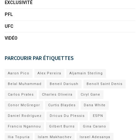
EXCLUSIVITÉ
PFL
UFC
VIDÉO
PARCOURIR PAR ÉTIQUETTES
Aaron Pico
Alex Pereira
Aljamain Sterling
Belal Muhammad
Beneil Dariush
Benoît Saint Denis
Carlos Prates
Charles Oliveira
Ciryl Gane
Conor McGregor
Curtis Blaydes
Dana White
Daniel Rodríguez
Dricus Du Plessis
ESPN
Francis Ngannou
Gilbert Burns
Gina Carano
Ilia Topuria
Islam Makhachev
Israel Adesanya