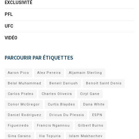
EXCLUSIVITÉ
PFL
UFC
VIDÉO
PARCOURIR PAR ÉTIQUETTES
Aaron Pico
Alex Pereira
Aljamain Sterling
Belal Muhammad
Beneil Dariush
Benoît Saint Denis
Carlos Prates
Charles Oliveira
Ciryl Gane
Conor McGregor
Curtis Blaydes
Dana White
Daniel Rodríguez
Dricus Du Plessis
ESPN
Figueiredo
Francis Ngannou
Gilbert Burns
Gina Carano
Ilia Topuria
Islam Makhachev