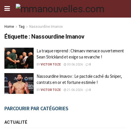
Home
Tag
Nassourdine Imanov
Étiquette :
Nassourdine Imanov
La traque reprend : Chimaev menace ouvertement
Sean Strickland et exige sa revanche !
BY
VICTOR TOZE
30.06.2026
0
Nassourdine Imavov : Le pactole caché du Sniper,
contrats en or et fortune estimée !
BY
VICTOR TOZE
21.06.2026
0
PARCOURIR PAR CATÉGORIES
ACTUALITÉ