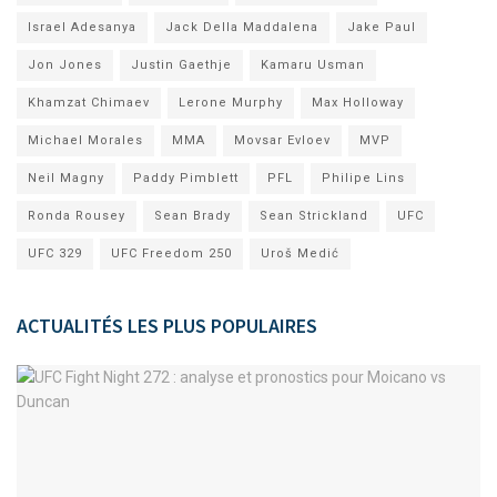
Israel Adesanya
Jack Della Maddalena
Jake Paul
Jon Jones
Justin Gaethje
Kamaru Usman
Khamzat Chimaev
Lerone Murphy
Max Holloway
Michael Morales
MMA
Movsar Evloev
MVP
Neil Magny
Paddy Pimblett
PFL
Philipe Lins
Ronda Rousey
Sean Brady
Sean Strickland
UFC
UFC 329
UFC Freedom 250
Uroš Medić
ACTUALITÉS LES PLUS POPULAIRES