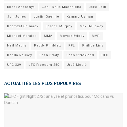
Israel Adesanya
Jack Della Maddalena
Jake Paul
Jon Jones
Justin Gaethje
Kamaru Usman
Khamzat Chimaev
Lerone Murphy
Max Holloway
Michael Morales
MMA
Movsar Evloev
MVP
Neil Magny
Paddy Pimblett
PFL
Philipe Lins
Ronda Rousey
Sean Brady
Sean Strickland
UFC
UFC 329
UFC Freedom 250
Uroš Medić
ACTUALITÉS LES PLUS POPULAIRES