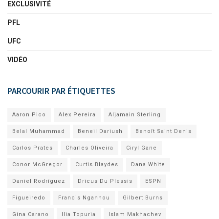
EXCLUSIVITÉ
PFL
UFC
VIDÉO
PARCOURIR PAR ÉTIQUETTES
Aaron Pico
Alex Pereira
Aljamain Sterling
Belal Muhammad
Beneil Dariush
Benoît Saint Denis
Carlos Prates
Charles Oliveira
Ciryl Gane
Conor McGregor
Curtis Blaydes
Dana White
Daniel Rodríguez
Dricus Du Plessis
ESPN
Figueiredo
Francis Ngannou
Gilbert Burns
Gina Carano
Ilia Topuria
Islam Makhachev