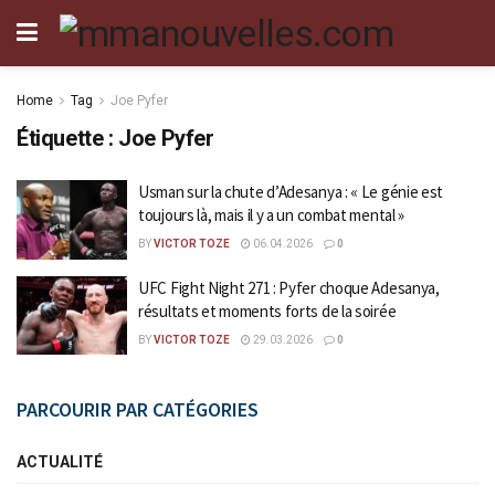
Home
Tag
Joe Pyfer
Étiquette :
Joe Pyfer
Usman sur la chute d’Adesanya : « Le génie est
toujours là, mais il y a un combat mental »
BY
VICTOR TOZE
06.04.2026
0
UFC Fight Night 271 : Pyfer choque Adesanya,
résultats et moments forts de la soirée
BY
VICTOR TOZE
29.03.2026
0
PARCOURIR PAR CATÉGORIES
ACTUALITÉ