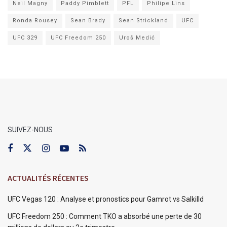
Neil Magny
Paddy Pimblett
PFL
Philipe Lins
Ronda Rousey
Sean Brady
Sean Strickland
UFC
UFC 329
UFC Freedom 250
Uroš Medić
SUIVEZ-NOUS
ACTUALITÉS RÉCENTES
UFC Vegas 120 : Analyse et pronostics pour Gamrot vs Salkilld
UFC Freedom 250 : Comment TKO a absorbé une perte de 30