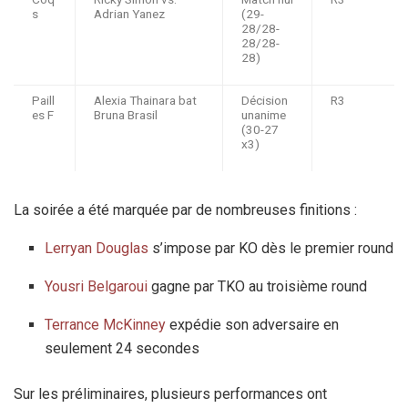
s
Adrian Yanez
(29-
28/28-
28/28-
28)
Paill
Alexia Thainara bat
Décision
R3
es F
Bruna Brasil
unanime
(30-27
x3)
La soirée a été marquée par de nombreuses finitions :
Lerryan Douglas
s’impose par KO dès le premier round
Yousri Belgaroui
gagne par TKO au troisième round
Terrance McKinney
expédie son adversaire en
seulement 24 secondes
Sur les préliminaires, plusieurs performances ont