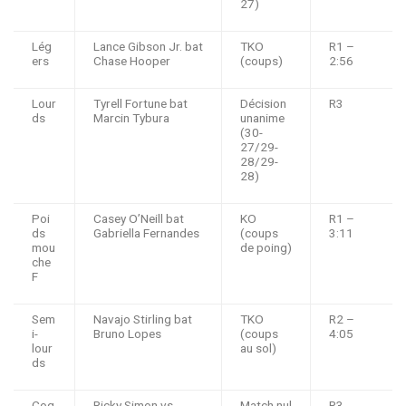
27)
Lég
Lance Gibson Jr. bat
TKO
R1 –
ers
Chase Hooper
(coups)
2:56
Lour
Tyrell Fortune bat
Décision
R3
ds
Marcin Tybura
unanime
(30-
27/29-
28/29-
28)
Poi
Casey O’Neill bat
KO
R1 –
ds
Gabriella Fernandes
(coups
3:11
mou
de poing)
che
F
Sem
Navajo Stirling bat
TKO
R2 –
i-
Bruno Lopes
(coups
4:05
lour
au sol)
ds
Coq
Ricky Simon vs.
Match nul
R3