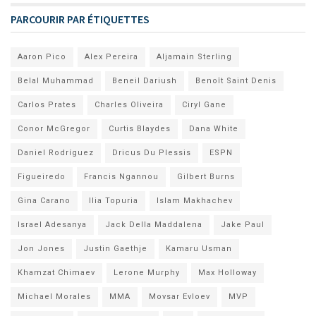
PARCOURIR PAR ÉTIQUETTES
Aaron Pico
Alex Pereira
Aljamain Sterling
Belal Muhammad
Beneil Dariush
Benoît Saint Denis
Carlos Prates
Charles Oliveira
Ciryl Gane
Conor McGregor
Curtis Blaydes
Dana White
Daniel Rodríguez
Dricus Du Plessis
ESPN
Figueiredo
Francis Ngannou
Gilbert Burns
Gina Carano
Ilia Topuria
Islam Makhachev
Israel Adesanya
Jack Della Maddalena
Jake Paul
Jon Jones
Justin Gaethje
Kamaru Usman
Khamzat Chimaev
Lerone Murphy
Max Holloway
Michael Morales
MMA
Movsar Evloev
MVP