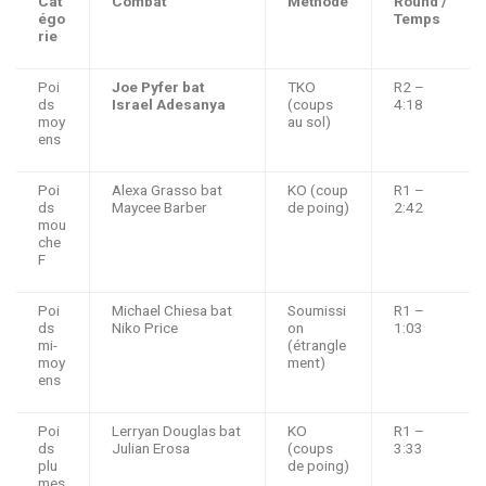
Cat
Combat
Méthode
Round /
égo
Temps
rie
Poi
Joe Pyfer bat
TKO
R2 –
ds
Israel Adesanya
(coups
4:18
moy
au sol)
ens
Poi
Alexa Grasso bat
KO (coup
R1 –
ds
Maycee Barber
de poing)
2:42
mou
che
F
Poi
Michael Chiesa bat
Soumissi
R1 –
ds
Niko Price
on
1:03
mi-
(étrangle
moy
ment)
ens
Poi
Lerryan Douglas bat
KO
R1 –
ds
Julian Erosa
(coups
3:33
plu
de poing)
mes