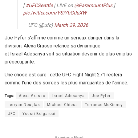
[
#UFCSeattle
| LIVE on
@ParamountPlus
]
pic.twitter.com/YSiYbGduXW
— UFC (@ufc)
March 29, 2026
Joe Pyfer s’affirme comme un sérieux danger dans la
division, Alexa Grasso relance sa dynamique
et Israel Adesanya voit sa situation devenir de plus en plus
préoccupante.
Une chose est sûre : cette UFC Fight Night 271 restera
comme l’une des soirées les plus marquantes de l’année.
Tags:
Alexa Grasso
Israel Adesanya
Joe Pyfer
Lerryan Douglas
Michael Chiesa
Terrance McKinney
UFC
Yousri Belgaroui
Previous Post