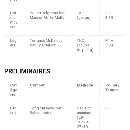
Poi
Yousri Belgaroui bat
TKO
R3 –
ds
Mansur Abdul-Malik
(genou)
3:39
moy
ens
Lég
Terrance McKinney
TKO
R1 –
ers
bat Kyle Nelson
(coups
0:24
de poing)
PRÉLIMINAIRES
Cat
Combat
Méthode
Round /
égo
Temps
rie
Lég
Tofiq Musayev bat I.
Décision
R3
ers
Bahamondes
unanime
(29-
28/29-
27/30-