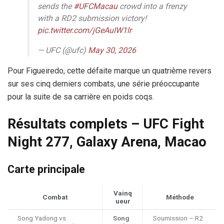
sends the
#UFCMacau
crowd into a frenzy
with a RD2 submission victory!
pic.twitter.com/jGeAuIW1lr
— UFC (@ufc)
May 30, 2026
Pour Figueiredo, cette défaite marque un quatrième revers
sur ses cinq derniers combats, une série préoccupante
pour la suite de sa carrière en poids coqs.
Résultats complets – UFC Fight
Night 277, Galaxy Arena, Macao
Carte principale
Vainq
Combat
Méthode
ueur
Song Yadong vs
Song
Soumission – R2