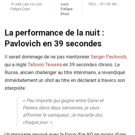
Yi-sak Lee vs Luis
Luis
TKO – R1 03:40
Felipe Dias
Felipe
Dias
La performance de la nuit :
Pavlovich en 39 secondes
Il serait dommage de ne pas mentionner
Sergei Pavlovich
,
qui a réglé
Tallison Teixeira
en 39 secondes chrono. Le
Russe, ancien challenger au titre intérimaire, a revendiqué
immédiatement un shot au titre en déclarant à travers son
interprète :
« Peu importe qui gagne entre Gane et
Pereira dans deux semaines, je veux
affronter le vainqueur. Je travaille dur,
chaque jour. »
Un message envoyé avec la force d’un KO en moins d’une