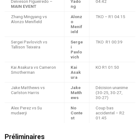
Deiveson Figueiredo –
Yado
04:42
MAIN EVENT
ng
Zhang Mingyang vs
Alonz
TKO – R1 04:15
Alonzo Menifield
o
Menif
ield
Sergei Pavlovich vs
Serge
TKO R1 00:39
Tallison Teixeira
i
Pavlo
vich
Kai Asakura vs Cameron
Kai
KO R1 01:50
Smotherman
Asak
ura
Jake Matthews vs
Jake
Décision unanime
Carlston Harris
Matth
(30-25, 30-27,
ews
30-27)
Alex Perez vs Su
No
Coup bas
mudaerji
Conte
accidentel – R2
st
01:45
Préliminaires