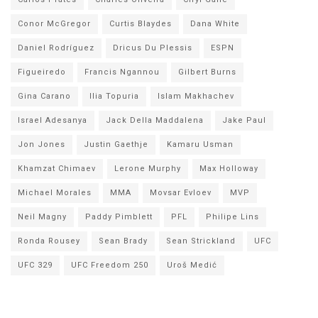
Conor McGregor
Curtis Blaydes
Dana White
Daniel Rodríguez
Dricus Du Plessis
ESPN
Figueiredo
Francis Ngannou
Gilbert Burns
Gina Carano
Ilia Topuria
Islam Makhachev
Israel Adesanya
Jack Della Maddalena
Jake Paul
Jon Jones
Justin Gaethje
Kamaru Usman
Khamzat Chimaev
Lerone Murphy
Max Holloway
Michael Morales
MMA
Movsar Evloev
MVP
Neil Magny
Paddy Pimblett
PFL
Philipe Lins
Ronda Rousey
Sean Brady
Sean Strickland
UFC
UFC 329
UFC Freedom 250
Uroš Medić