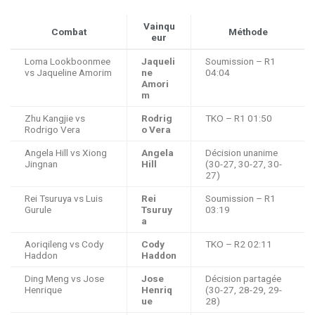
Vainqu
Combat
Méthode
eur
Loma Lookboonmee
Jaqueli
Soumission – R1
vs Jaqueline Amorim
ne
04:04
Amori
m
Zhu Kangjie vs
Rodrig
TKO – R1 01:50
Rodrigo Vera
o Vera
Angela Hill vs Xiong
Angela
Décision unanime
Jingnan
Hill
(30-27, 30-27, 30-
27)
Rei Tsuruya vs Luis
Rei
Soumission – R1
Gurule
Tsuruy
03:19
a
Aoriqileng vs Cody
Cody
TKO – R2 02:11
Haddon
Haddon
Ding Meng vs Jose
Jose
Décision partagée
Henrique
Henriq
(30-27, 28-29, 29-
ue
28)