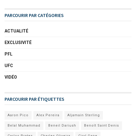
PARCOURIR PAR CATÉGORIES
ACTUALITÉ
EXCLUSIVITÉ
PFL
UFC
VIDÉO
PARCOURIR PAR ÉTIQUETTES
Aaron Pico
Alex Pereira
Aljamain Sterling
Belal Muhammad
Beneil Dariush
Benoît Saint Denis
Carlos Prates
Charles Oliveira
Ciryl Gane