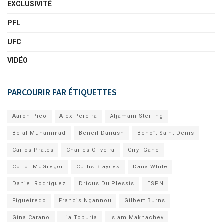
EXCLUSIVITÉ
PFL
UFC
VIDÉO
PARCOURIR PAR ÉTIQUETTES
Aaron Pico
Alex Pereira
Aljamain Sterling
Belal Muhammad
Beneil Dariush
Benoît Saint Denis
Carlos Prates
Charles Oliveira
Ciryl Gane
Conor McGregor
Curtis Blaydes
Dana White
Daniel Rodríguez
Dricus Du Plessis
ESPN
Figueiredo
Francis Ngannou
Gilbert Burns
Gina Carano
Ilia Topuria
Islam Makhachev