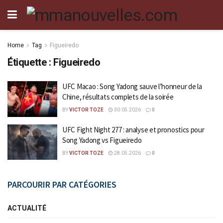
Home
Tag
Figueiredo
Étiquette :
Figueiredo
UFC Macao : Song Yadong sauve l’honneur de la
Chine, résultats complets de la soirée
BY
VICTOR TOZE
30.05.2026
0
UFC Fight Night 277 : analyse et pronostics pour
Song Yadong vs Figueiredo
BY
VICTOR TOZE
28.05.2026
0
PARCOURIR PAR CATÉGORIES
ACTUALITÉ