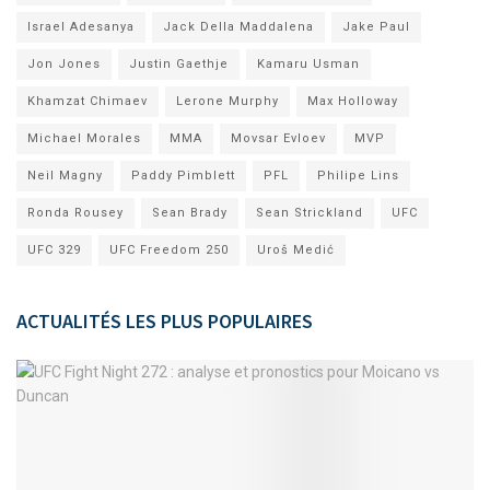
Israel Adesanya
Jack Della Maddalena
Jake Paul
Jon Jones
Justin Gaethje
Kamaru Usman
Khamzat Chimaev
Lerone Murphy
Max Holloway
Michael Morales
MMA
Movsar Evloev
MVP
Neil Magny
Paddy Pimblett
PFL
Philipe Lins
Ronda Rousey
Sean Brady
Sean Strickland
UFC
UFC 329
UFC Freedom 250
Uroš Medić
ACTUALITÉS LES PLUS POPULAIRES