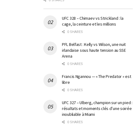
0 SHARES
UFC 328 – Chimaev vs Strickland : la
cage, la ceinture et les millions
0 SHARES
PFL Belfast : Kelly vs Wilson, une nuit
irlandaise sous haute tension au SSE
Arena
0 SHARES
Francis Ngannou — « The Predator » est
libre
0 SHARES
UFC 327 – Ulberg, champion sur un pied :
résultats et moments clés d’une soirée
inoubliable à Miami
0 SHARES