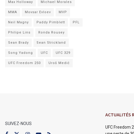
Max Holloway
Michael Morales
MMA
Movsar Evloev
MVP
Neil Magny
Paddy Pimblett
PFL
Philipe Lins
Ronda Rousey
Sean Brady
Sean Strickland
Song Yadong
UFC
UFC 329
UFC Freedom 250
Uroš Medić
ACTUALITÉS 
SUIVEZ-NOUS
UFC Freedom 2
une perte de 30