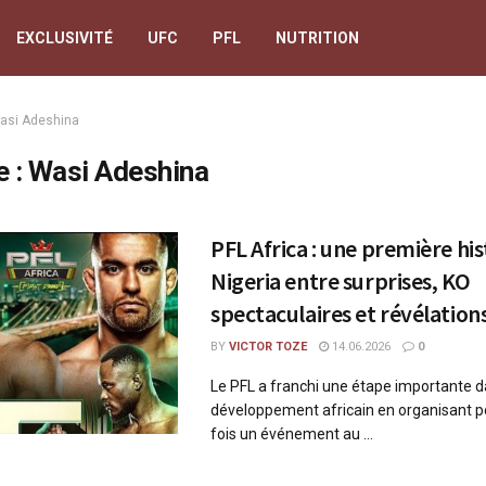
EXCLUSIVITÉ
UFC
PFL
NUTRITION
asi Adeshina
e :
Wasi Adeshina
PFL Africa : une première hi
Nigeria entre surprises, KO
spectaculaires et révélation
BY
VICTOR TOZE
14.06.2026
0
Le PFL a franchi une étape importante 
développement africain en organisant p
fois un événement au ...