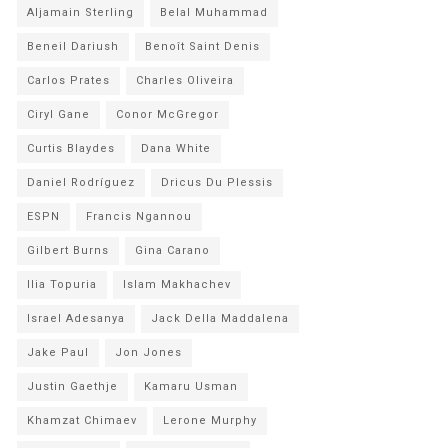
Aljamain Sterling
Belal Muhammad
Beneil Dariush
Benoît Saint Denis
Carlos Prates
Charles Oliveira
Ciryl Gane
Conor McGregor
Curtis Blaydes
Dana White
Daniel Rodríguez
Dricus Du Plessis
ESPN
Francis Ngannou
Gilbert Burns
Gina Carano
Ilia Topuria
Islam Makhachev
Israel Adesanya
Jack Della Maddalena
Jake Paul
Jon Jones
Justin Gaethje
Kamaru Usman
Khamzat Chimaev
Lerone Murphy