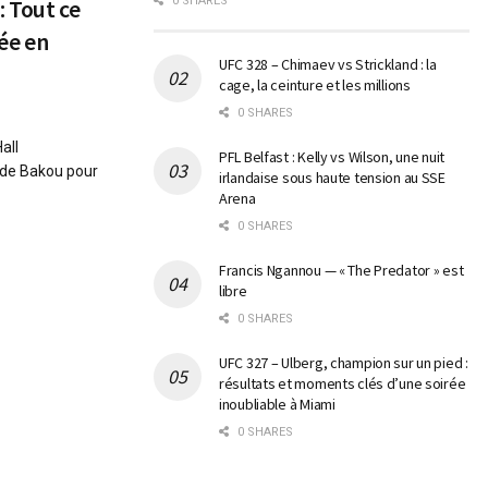
: Tout ce
0 SHARES
rée en
UFC 328 – Chimaev vs Strickland : la
cage, la ceinture et les millions
0 SHARES
all
PFL Belfast : Kelly vs Wilson, une nuit
t de Bakou pour
irlandaise sous haute tension au SSE
Arena
0 SHARES
Francis Ngannou — « The Predator » est
libre
0 SHARES
UFC 327 – Ulberg, champion sur un pied :
résultats et moments clés d’une soirée
inoubliable à Miami
0 SHARES