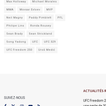
Max Holloway
Michael Morales
MMA
Movsar Evloev
MVP
Neil Magny
Paddy Pimblett
PFL
Philipe Lins
Ronda Rousey
Sean Brady
Sean Strickland
Song Yadong
UFC
UFC 329
UFC Freedom 250
Uroš Medić
ACTUALITÉS 
SUIVEZ-NOUS
UFC Freedom 2
une perte de 30