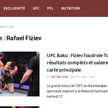
EXCLUSIVITÉ
UFC
PFL
NUTRITION
fael Fiziev
e :
Rafael Fiziev
UFC Baku : Fiziev foudroie T
résultats complets et salaire
carte principale
BY
VICTOR TOZE
20.07.2026
0
Le grand retour de l'UFC en Azerbaïdjan a
spectacle explosif à la National Gymnast
samedi 27 ...