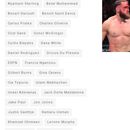
Aljamain Sterling
Belal Muhammad
Beneil Dariush
Benoît Saint Denis
Carlos Prates
Charles Oliveira
Ciryl Gane
Conor McGregor
Curtis Blaydes
Dana White
Daniel Rodríguez
Dricus Du Plessis
ESPN
Francis Ngannou
Gilbert Burns
Gina Carano
Ilia Topuria
Islam Makhachev
Israel Adesanya
Jack Della Maddalena
Jake Paul
Jon Jones
Justin Gaethje
Kamaru Usman
Khamzat Chimaev
Lerone Murphy