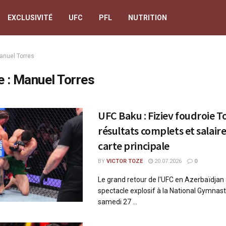
EXCLUSIVITÉ
UFC
PFL
NUTRITION
anuel Torres
e :
Manuel Torres
UFC Baku : Fiziev foudroie T
résultats complets et salaire
carte principale
BY
VICTOR TOZE
20.07.2026
0
Le grand retour de l'UFC en Azerbaïdjan a
spectacle explosif à la National Gymnast
samedi 27 ...