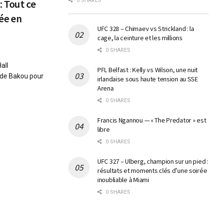
: Tout ce
0 SHARES
rée en
UFC 328 – Chimaev vs Strickland : la
cage, la ceinture et les millions
0 SHARES
all
PFL Belfast : Kelly vs Wilson, une nuit
t de Bakou pour
irlandaise sous haute tension au SSE
Arena
0 SHARES
Francis Ngannou — « The Predator » est
libre
0 SHARES
UFC 327 – Ulberg, champion sur un pied :
résultats et moments clés d’une soirée
inoubliable à Miami
0 SHARES