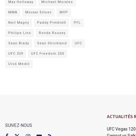
Max Holloway
Michael Morales
MMA
Movsar Evloev
MVP
Neil Magny
Paddy Pimblett
PFL
Philipe Lins
Ronda Rousey
Sean Brady
Sean Strickland
UFC
UFC 329
UFC Freedom 250
Uroš Medić
ACTUALITÉS 
SUIVEZ-NOUS
UFC Vegas 120 
Gamrot vs Salki