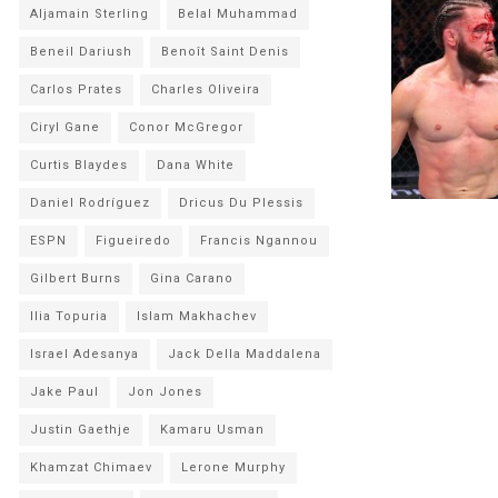
Aljamain Sterling
Belal Muhammad
Beneil Dariush
Benoît Saint Denis
Carlos Prates
Charles Oliveira
Ciryl Gane
Conor McGregor
Curtis Blaydes
Dana White
Daniel Rodríguez
Dricus Du Plessis
ESPN
Figueiredo
Francis Ngannou
Gilbert Burns
Gina Carano
Ilia Topuria
Islam Makhachev
Israel Adesanya
Jack Della Maddalena
Jake Paul
Jon Jones
Justin Gaethje
Kamaru Usman
Khamzat Chimaev
Lerone Murphy