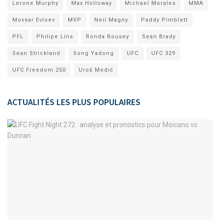
Lerone Murphy
Max Holloway
Michael Morales
MMA
Movsar Evloev
MVP
Neil Magny
Paddy Pimblett
PFL
Philipe Lins
Ronda Rousey
Sean Brady
Sean Strickland
Song Yadong
UFC
UFC 329
UFC Freedom 250
Uroš Medić
ACTUALITÉS LES PLUS POPULAIRES