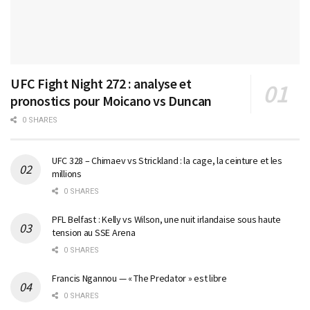
UFC Fight Night 272 : analyse et
pronostics pour Moicano vs Duncan
0 SHARES
UFC 328 – Chimaev vs Strickland : la cage, la ceinture et les
millions
0 SHARES
PFL Belfast : Kelly vs Wilson, une nuit irlandaise sous haute
tension au SSE Arena
0 SHARES
Francis Ngannou — « The Predator » est libre
0 SHARES