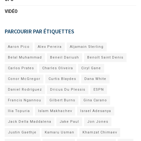
VIDÉO
PARCOURIR PAR ÉTIQUETTES
Aaron Pico
Alex Pereira
Aljamain Sterling
Belal Muhammad
Beneil Dariush
Benoît Saint Denis
Carlos Prates
Charles Oliveira
Ciryl Gane
Conor McGregor
Curtis Blaydes
Dana White
Daniel Rodríguez
Dricus Du Plessis
ESPN
Francis Ngannou
Gilbert Burns
Gina Carano
Ilia Topuria
Islam Makhachev
Israel Adesanya
Jack Della Maddalena
Jake Paul
Jon Jones
Justin Gaethje
Kamaru Usman
Khamzat Chimaev