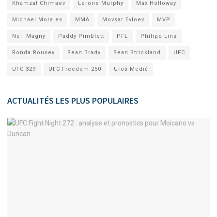
Khamzat Chimaev
Lerone Murphy
Max Holloway
Michael Morales
MMA
Movsar Evloev
MVP
Neil Magny
Paddy Pimblett
PFL
Philipe Lins
Ronda Rousey
Sean Brady
Sean Strickland
UFC
UFC 329
UFC Freedom 250
Uroš Medić
ACTUALITÉS LES PLUS POPULAIRES