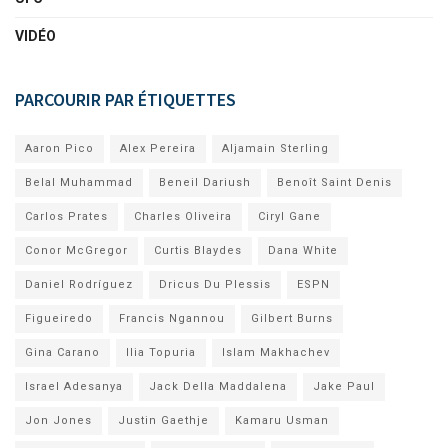
VIDÉO
PARCOURIR PAR ÉTIQUETTES
Aaron Pico
Alex Pereira
Aljamain Sterling
Belal Muhammad
Beneil Dariush
Benoît Saint Denis
Carlos Prates
Charles Oliveira
Ciryl Gane
Conor McGregor
Curtis Blaydes
Dana White
Daniel Rodríguez
Dricus Du Plessis
ESPN
Figueiredo
Francis Ngannou
Gilbert Burns
Gina Carano
Ilia Topuria
Islam Makhachev
Israel Adesanya
Jack Della Maddalena
Jake Paul
Jon Jones
Justin Gaethje
Kamaru Usman