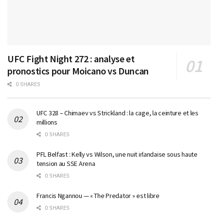
UFC Fight Night 272 : analyse et
pronostics pour Moicano vs Duncan
0 SHARES
UFC 328 – Chimaev vs Strickland : la cage, la ceinture et les
millions
0 SHARES
PFL Belfast : Kelly vs Wilson, une nuit irlandaise sous haute
tension au SSE Arena
0 SHARES
Francis Ngannou — « The Predator » est libre
0 SHARES