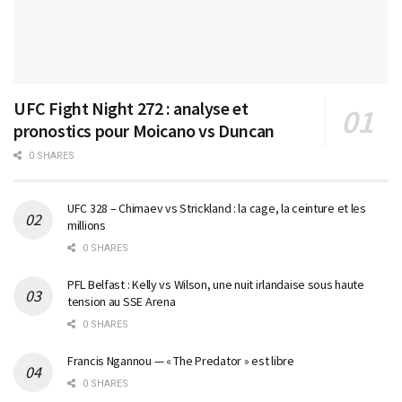
UFC Fight Night 272 : analyse et
pronostics pour Moicano vs Duncan
0 SHARES
UFC 328 – Chimaev vs Strickland : la cage, la ceinture et les
millions
0 SHARES
PFL Belfast : Kelly vs Wilson, une nuit irlandaise sous haute
tension au SSE Arena
0 SHARES
Francis Ngannou — « The Predator » est libre
0 SHARES