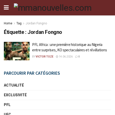
Home
Tag
Jordan Fongno
Étiquette :
Jordan Fongno
PFL Africa : une première historique au Nigeria
entre surprises, KO spectaculaires et révélations
BY
VICTOR TOZE
14.06.2026
0
PARCOURIR PAR CATÉGORIES
ACTUALITÉ
EXCLUSIVITÉ
PFL
UFC