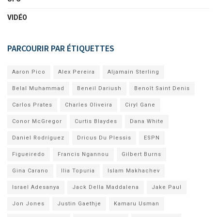
VIDÉO
PARCOURIR PAR ÉTIQUETTES
Aaron Pico
Alex Pereira
Aljamain Sterling
Belal Muhammad
Beneil Dariush
Benoît Saint Denis
Carlos Prates
Charles Oliveira
Ciryl Gane
Conor McGregor
Curtis Blaydes
Dana White
Daniel Rodríguez
Dricus Du Plessis
ESPN
Figueiredo
Francis Ngannou
Gilbert Burns
Gina Carano
Ilia Topuria
Islam Makhachev
Israel Adesanya
Jack Della Maddalena
Jake Paul
Jon Jones
Justin Gaethje
Kamaru Usman