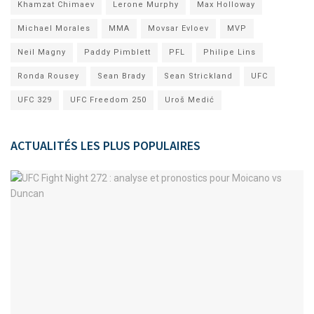
Khamzat Chimaev
Lerone Murphy
Max Holloway
Michael Morales
MMA
Movsar Evloev
MVP
Neil Magny
Paddy Pimblett
PFL
Philipe Lins
Ronda Rousey
Sean Brady
Sean Strickland
UFC
UFC 329
UFC Freedom 250
Uroš Medić
ACTUALITÉS LES PLUS POPULAIRES