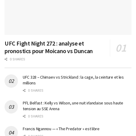
UFC Fight Night 272 : analyse et
pronostics pour Moicano vs Duncan
0 SHARES
UFC 328 – Chimaev vs Strickland : la cage, la ceinture et les
millions
0 SHARES
PFL Belfast : Kelly vs Wilson, une nuit irlandaise sous haute
tension au SSE Arena
0 SHARES
Francis Ngannou — « The Predator » est libre