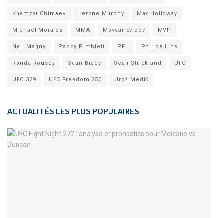
Khamzat Chimaev
Lerone Murphy
Max Holloway
Michael Morales
MMA
Movsar Evloev
MVP
Neil Magny
Paddy Pimblett
PFL
Philipe Lins
Ronda Rousey
Sean Brady
Sean Strickland
UFC
UFC 329
UFC Freedom 250
Uroš Medić
ACTUALITÉS LES PLUS POPULAIRES