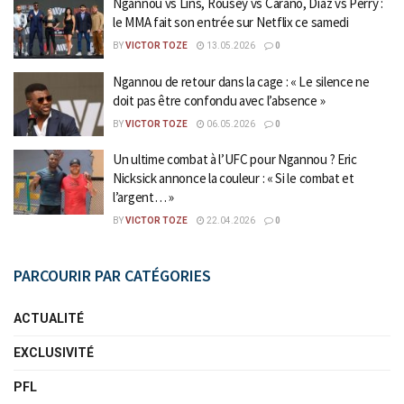
Ngannou vs Lins, Rousey vs Carano, Diaz vs Perry :
le MMA fait son entrée sur Netflix ce samedi
BY
VICTOR TOZE
13.05.2026
0
Ngannou de retour dans la cage : « Le silence ne
doit pas être confondu avec l’absence »
BY
VICTOR TOZE
06.05.2026
0
Un ultime combat à l’UFC pour Ngannou ? Eric
Nicksick annonce la couleur : « Si le combat et
l’argent… »
BY
VICTOR TOZE
22.04.2026
0
PARCOURIR PAR CATÉGORIES
ACTUALITÉ
EXCLUSIVITÉ
PFL