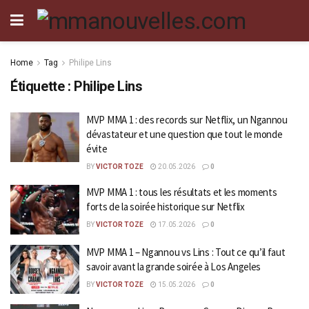
Home
Tag
Philipe Lins
Étiquette :
Philipe Lins
MVP MMA 1 : des records sur Netflix, un Ngannou
dévastateur et une question que tout le monde
évite
BY
VICTOR TOZE
20.05.2026
0
MVP MMA 1 : tous les résultats et les moments
forts de la soirée historique sur Netflix
BY
VICTOR TOZE
17.05.2026
0
MVP MMA 1 – Ngannou vs Lins : Tout ce qu’il faut
savoir avant la grande soirée à Los Angeles
BY
VICTOR TOZE
15.05.2026
0