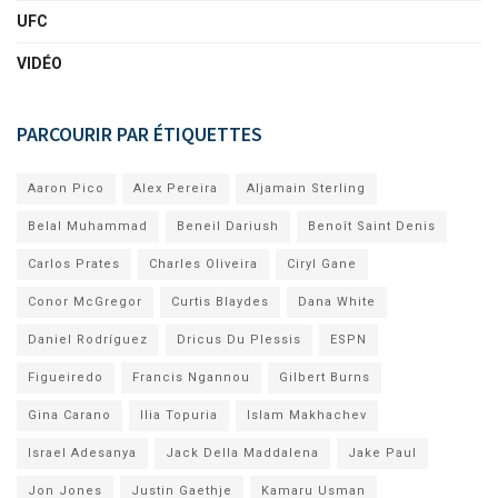
UFC
VIDÉO
PARCOURIR PAR ÉTIQUETTES
Aaron Pico
Alex Pereira
Aljamain Sterling
Belal Muhammad
Beneil Dariush
Benoît Saint Denis
Carlos Prates
Charles Oliveira
Ciryl Gane
Conor McGregor
Curtis Blaydes
Dana White
Daniel Rodríguez
Dricus Du Plessis
ESPN
Figueiredo
Francis Ngannou
Gilbert Burns
Gina Carano
Ilia Topuria
Islam Makhachev
Israel Adesanya
Jack Della Maddalena
Jake Paul
Jon Jones
Justin Gaethje
Kamaru Usman