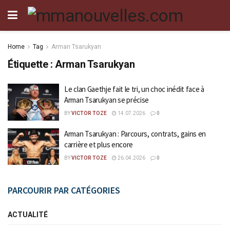
Home
Tag
Arman Tsarukyan
Étiquette :
Arman Tsarukyan
Le clan Gaethje fait le tri, un choc inédit face à
Arman Tsarukyan se précise
BY
VICTOR TOZE
14.07.2026
0
Arman Tsarukyan : Parcours, contrats, gains en
carrière et plus encore
BY
VICTOR TOZE
26.04.2026
0
PARCOURIR PAR CATÉGORIES
ACTUALITÉ