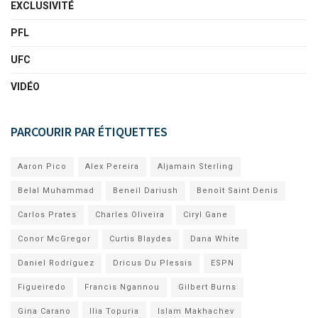
EXCLUSIVITÉ
PFL
UFC
VIDÉO
PARCOURIR PAR ÉTIQUETTES
Aaron Pico
Alex Pereira
Aljamain Sterling
Belal Muhammad
Beneil Dariush
Benoît Saint Denis
Carlos Prates
Charles Oliveira
Ciryl Gane
Conor McGregor
Curtis Blaydes
Dana White
Daniel Rodríguez
Dricus Du Plessis
ESPN
Figueiredo
Francis Ngannou
Gilbert Burns
Gina Carano
Ilia Topuria
Islam Makhachev