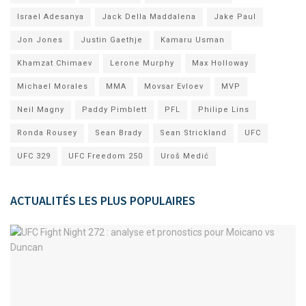
Israel Adesanya
Jack Della Maddalena
Jake Paul
Jon Jones
Justin Gaethje
Kamaru Usman
Khamzat Chimaev
Lerone Murphy
Max Holloway
Michael Morales
MMA
Movsar Evloev
MVP
Neil Magny
Paddy Pimblett
PFL
Philipe Lins
Ronda Rousey
Sean Brady
Sean Strickland
UFC
UFC 329
UFC Freedom 250
Uroš Medić
ACTUALITÉS LES PLUS POPULAIRES