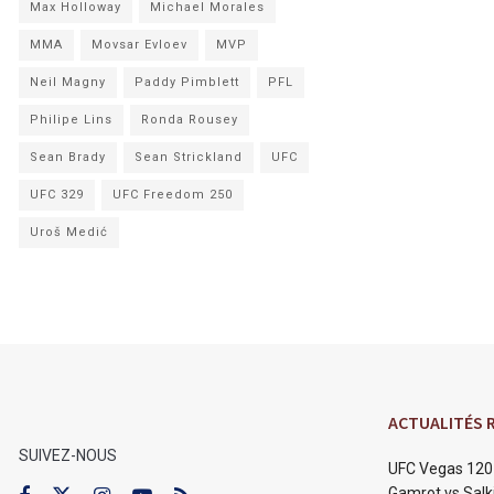
Max Holloway
Michael Morales
MMA
Movsar Evloev
MVP
Neil Magny
Paddy Pimblett
PFL
Philipe Lins
Ronda Rousey
Sean Brady
Sean Strickland
UFC
UFC 329
UFC Freedom 250
Uroš Medić
ACTUALITÉS 
SUIVEZ-NOUS
UFC Vegas 120 
Gamrot vs Salki