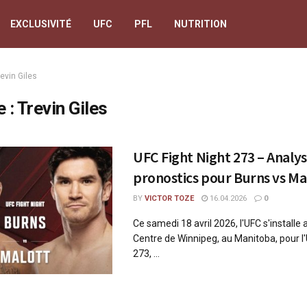
EXCLUSIVITÉ
UFC
PFL
NUTRITION
evin Giles
e :
Trevin Giles
UFC Fight Night 273 – Analys
pronostics pour Burns vs Ma
BY
VICTOR TOZE
16.04.2026
0
Ce samedi 18 avril 2026, l'UFC s'installe
Centre de Winnipeg, au Manitoba, pour l'
273, ...