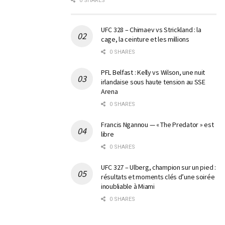
0 SHARES
UFC 328 – Chimaev vs Strickland : la
cage, la ceinture et les millions
0 SHARES
PFL Belfast : Kelly vs Wilson, une nuit
irlandaise sous haute tension au SSE
Arena
0 SHARES
Francis Ngannou — « The Predator » est
libre
0 SHARES
UFC 327 – Ulberg, champion sur un pied :
résultats et moments clés d’une soirée
inoubliable à Miami
0 SHARES