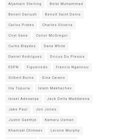
Aljamain Sterling
Belal Muhammad
Beneil Dariush
Benoît Saint Denis
Carlos Prates
Charles Oliveira
Ciryl Gane
Conor McGregor
Curtis Blaydes
Dana White
Daniel Rodríguez
Dricus Du Plessis
ESPN
Figueiredo
Francis Ngannou
Gilbert Burns
Gina Carano
Ilia Topuria
Islam Makhachev
Israel Adesanya
Jack Della Maddalena
Jake Paul
Jon Jones
Justin Gaethje
Kamaru Usman
Khamzat Chimaev
Lerone Murphy