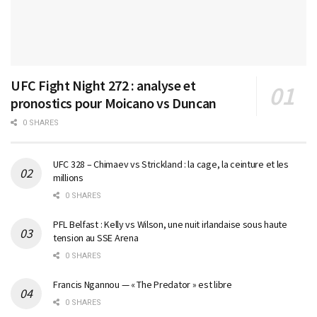
UFC Fight Night 272 : analyse et
pronostics pour Moicano vs Duncan
0 SHARES
UFC 328 – Chimaev vs Strickland : la cage, la ceinture et les
millions
0 SHARES
PFL Belfast : Kelly vs Wilson, une nuit irlandaise sous haute
tension au SSE Arena
0 SHARES
Francis Ngannou — « The Predator » est libre
0 SHARES