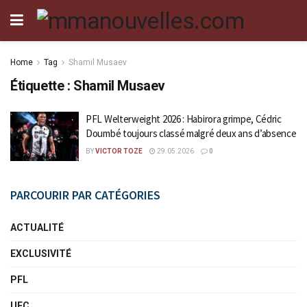
Home
Tag
Shamil Musaev
Étiquette :
Shamil Musaev
PFL Welterweight 2026 : Habirora grimpe, Cédric
Doumbé toujours classé malgré deux ans d’absence
BY
VICTOR TOZE
29.05.2026
0
PARCOURIR PAR CATÉGORIES
ACTUALITÉ
EXCLUSIVITÉ
PFL
UFC