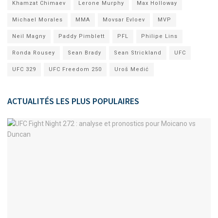
Khamzat Chimaev
Lerone Murphy
Max Holloway
Michael Morales
MMA
Movsar Evloev
MVP
Neil Magny
Paddy Pimblett
PFL
Philipe Lins
Ronda Rousey
Sean Brady
Sean Strickland
UFC
UFC 329
UFC Freedom 250
Uroš Medić
ACTUALITÉS LES PLUS POPULAIRES