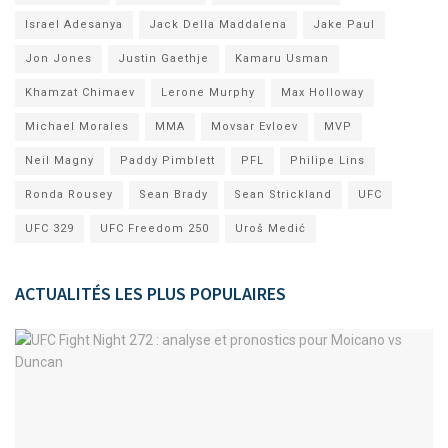
Israel Adesanya
Jack Della Maddalena
Jake Paul
Jon Jones
Justin Gaethje
Kamaru Usman
Khamzat Chimaev
Lerone Murphy
Max Holloway
Michael Morales
MMA
Movsar Evloev
MVP
Neil Magny
Paddy Pimblett
PFL
Philipe Lins
Ronda Rousey
Sean Brady
Sean Strickland
UFC
UFC 329
UFC Freedom 250
Uroš Medić
ACTUALITÉS LES PLUS POPULAIRES