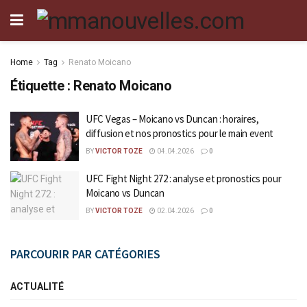
Home
Tag
Renato Moicano
Étiquette :
Renato Moicano
UFC Vegas – Moicano vs Duncan : horaires,
diffusion et nos pronostics pour le main event
BY
VICTOR TOZE
04.04.2026
0
UFC Fight Night 272 : analyse et pronostics pour
Moicano vs Duncan
BY
VICTOR TOZE
02.04.2026
0
PARCOURIR PAR CATÉGORIES
ACTUALITÉ