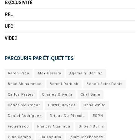
EXCLUSIVITÉ
PFL
UFC
VIDÉO
PARCOURIR PAR ÉTIQUETTES
Aaron Pico
Alex Pereira
Aljamain Sterling
Belal Muhammad
Beneil Dariush
Benoît Saint Denis
Carlos Prates
Charles Oliveira
Ciryl Gane
Conor McGregor
Curtis Blaydes
Dana White
Daniel Rodríguez
Dricus Du Plessis
ESPN
Figueiredo
Francis Ngannou
Gilbert Burns
Gina Carano
Ilia Topuria
Islam Makhachev