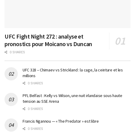
UFC Fight Night 272 : analyse et
pronostics pour Moicano vs Duncan
0 SHARES
UFC 328 – Chimaev vs Strickland : la cage, la ceinture et les
millions
0 SHARES
PFL Belfast : Kelly vs Wilson, une nuit irlandaise sous haute
tension au SSE Arena
0 SHARES
Francis Ngannou — « The Predator » est libre
0 SHARES