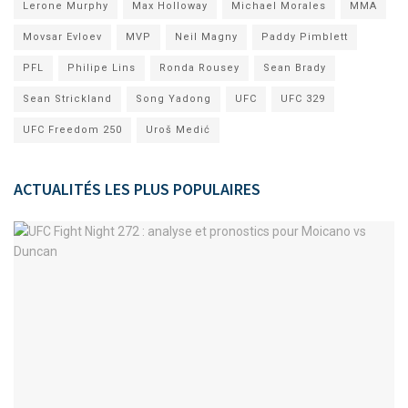
Lerone Murphy
Max Holloway
Michael Morales
MMA
Movsar Evloev
MVP
Neil Magny
Paddy Pimblett
PFL
Philipe Lins
Ronda Rousey
Sean Brady
Sean Strickland
Song Yadong
UFC
UFC 329
UFC Freedom 250
Uroš Medić
ACTUALITÉS LES PLUS POPULAIRES