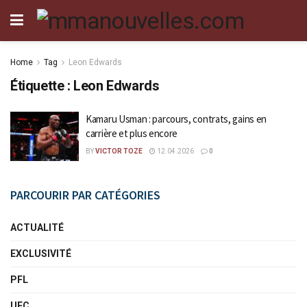
Home
Tag
Leon Edwards
Étiquette :
Leon Edwards
Kamaru Usman : parcours, contrats, gains en
carrière et plus encore
BY
VICTOR TOZE
12.04.2026
0
PARCOURIR PAR CATÉGORIES
ACTUALITÉ
EXCLUSIVITÉ
PFL
UFC