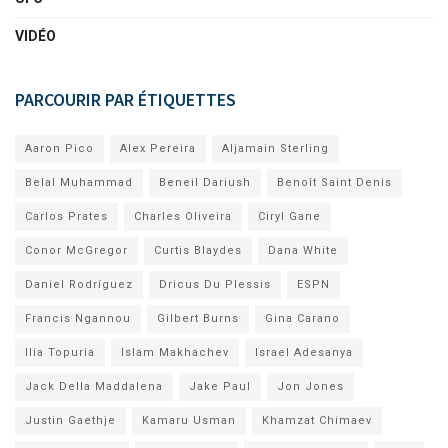
VIDÉO
PARCOURIR PAR ÉTIQUETTES
Aaron Pico
Alex Pereira
Aljamain Sterling
Belal Muhammad
Beneil Dariush
Benoît Saint Denis
Carlos Prates
Charles Oliveira
Ciryl Gane
Conor McGregor
Curtis Blaydes
Dana White
Daniel Rodríguez
Dricus Du Plessis
ESPN
Francis Ngannou
Gilbert Burns
Gina Carano
Ilia Topuria
Islam Makhachev
Israel Adesanya
Jack Della Maddalena
Jake Paul
Jon Jones
Justin Gaethje
Kamaru Usman
Khamzat Chimaev