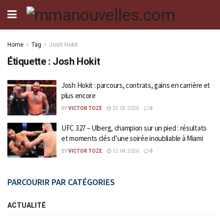
Home
Tag
Josh Hokit
Étiquette :
Josh Hokit
Josh Hokit : parcours, contrats, gains en carrière et
plus encore
BY
VICTOR TOZE
25.05.2026
0
UFC 327 – Ulberg, champion sur un pied : résultats
et moments clés d’une soirée inoubliable à Miami
BY
VICTOR TOZE
12.04.2026
0
PARCOURIR PAR CATÉGORIES
ACTUALITÉ