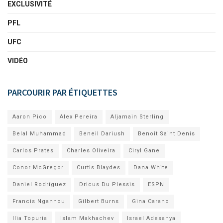
EXCLUSIVITÉ
PFL
UFC
VIDÉO
PARCOURIR PAR ÉTIQUETTES
Aaron Pico
Alex Pereira
Aljamain Sterling
Belal Muhammad
Beneil Dariush
Benoît Saint Denis
Carlos Prates
Charles Oliveira
Ciryl Gane
Conor McGregor
Curtis Blaydes
Dana White
Daniel Rodríguez
Dricus Du Plessis
ESPN
Francis Ngannou
Gilbert Burns
Gina Carano
Ilia Topuria
Islam Makhachev
Israel Adesanya