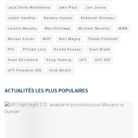
Jack Della Maddalena
Jake Paul
Jon Jones
Justin Gaethje
Kamaru Usman
Khamzat Chimaev
Lerone Murphy
Max Holloway
Michael Morales
MMA
Movsar Evloev
MVP
Neil Magny
Paddy Pimblett
PFL
Philipe Lins
Ronda Rousey
Sean Brady
Sean Strickland
Song Yadong
UFC
UFC 329
UFC Freedom 250
Uroš Medić
ACTUALITÉS LES PLUS POPULAIRES