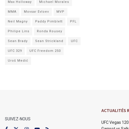
Max Holloway
Michael Morales
MMA
Movsar Evloev
MVP
Neil Magny
Paddy Pimblett
PFL
Philipe Lins
Ronda Rousey
Sean Brady
Sean Strickland
UFC
UFC 329
UFC Freedom 250
Uroš Medić
ACTUALITÉS 
SUIVEZ-NOUS
UFC Vegas 120 
Gamrot vs Salki