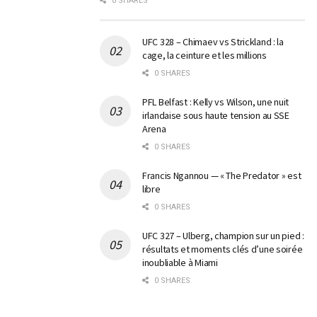
0 SHARES
UFC 328 – Chimaev vs Strickland : la
cage, la ceinture et les millions
0 SHARES
PFL Belfast : Kelly vs Wilson, une nuit
irlandaise sous haute tension au SSE
Arena
0 SHARES
Francis Ngannou — « The Predator » est
libre
0 SHARES
UFC 327 – Ulberg, champion sur un pied :
résultats et moments clés d’une soirée
inoubliable à Miami
0 SHARES