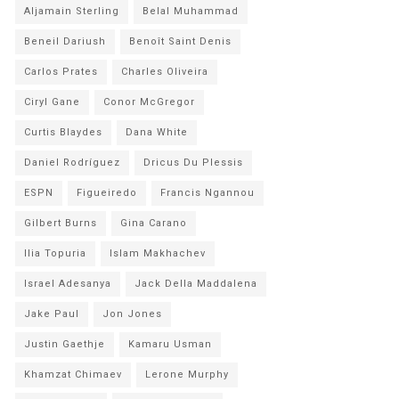
Aljamain Sterling
Belal Muhammad
Beneil Dariush
Benoît Saint Denis
Carlos Prates
Charles Oliveira
Ciryl Gane
Conor McGregor
Curtis Blaydes
Dana White
Daniel Rodríguez
Dricus Du Plessis
ESPN
Figueiredo
Francis Ngannou
Gilbert Burns
Gina Carano
Ilia Topuria
Islam Makhachev
Israel Adesanya
Jack Della Maddalena
Jake Paul
Jon Jones
Justin Gaethje
Kamaru Usman
Khamzat Chimaev
Lerone Murphy