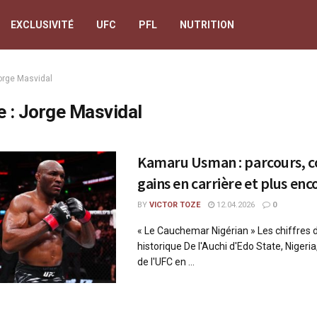
EXCLUSIVITÉ
UFC
PFL
NUTRITION
orge Masvidal
e :
Jorge Masvidal
Kamaru Usman : parcours, c
gains en carrière et plus enc
BY
VICTOR TOZE
12.04.2026
0
« Le Cauchemar Nigérian » Les chiffres 
historique De l'Auchi d'Edo State, Niger
de l'UFC en ...