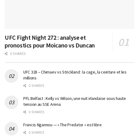
UFC Fight Night 272 : analyse et
pronostics pour Moicano vs Duncan
0 SHARES
UFC 328 – Chimaev vs Strickland : la cage, la ceinture et les
millions
0 SHARES
PFL Belfast : Kelly vs Wilson, une nuit irlandaise sous haute
tension au SSE Arena
0 SHARES
Francis Ngannou — « The Predator » est libre
0 SHARES