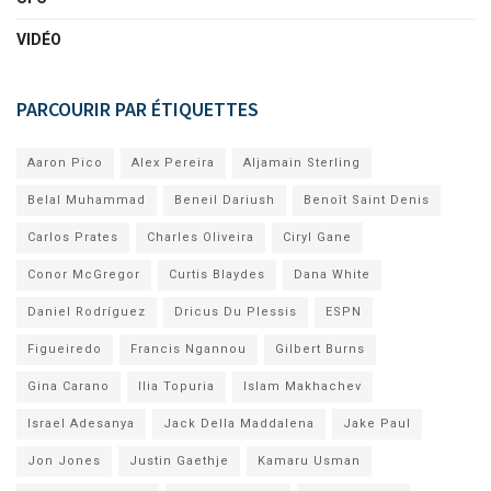
VIDÉO
PARCOURIR PAR ÉTIQUETTES
Aaron Pico
Alex Pereira
Aljamain Sterling
Belal Muhammad
Beneil Dariush
Benoît Saint Denis
Carlos Prates
Charles Oliveira
Ciryl Gane
Conor McGregor
Curtis Blaydes
Dana White
Daniel Rodríguez
Dricus Du Plessis
ESPN
Figueiredo
Francis Ngannou
Gilbert Burns
Gina Carano
Ilia Topuria
Islam Makhachev
Israel Adesanya
Jack Della Maddalena
Jake Paul
Jon Jones
Justin Gaethje
Kamaru Usman