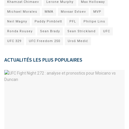
Khamzat Chimaev
Lerone Murphy
Max Holloway
Michael Morales
MMA
Movsar Evloev
MVP
Neil Magny
Paddy Pimblett
PFL
Philipe Lins
Ronda Rousey
Sean Brady
Sean Strickland
UFC
UFC 329
UFC Freedom 250
Uroš Medić
ACTUALITÉS LES PLUS POPULAIRES