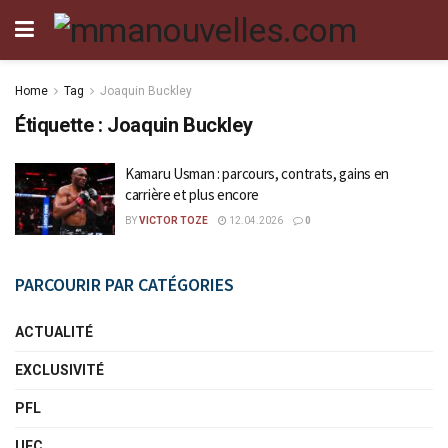
Home
Tag
Joaquin Buckley
Étiquette :
Joaquin Buckley
Kamaru Usman : parcours, contrats, gains en
carrière et plus encore
BY
VICTOR TOZE
12.04.2026
0
PARCOURIR PAR CATÉGORIES
ACTUALITÉ
EXCLUSIVITÉ
PFL
UFC