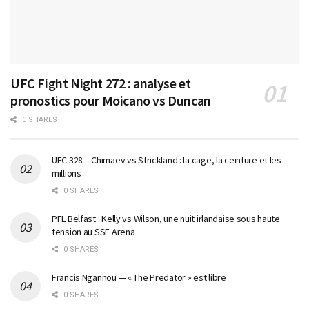
UFC Fight Night 272 : analyse et
pronostics pour Moicano vs Duncan
0 SHARES
UFC 328 – Chimaev vs Strickland : la cage, la ceinture et les
millions
0 SHARES
PFL Belfast : Kelly vs Wilson, une nuit irlandaise sous haute
tension au SSE Arena
0 SHARES
Francis Ngannou — « The Predator » est libre
0 SHARES