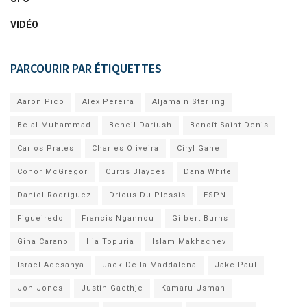
VIDÉO
PARCOURIR PAR ÉTIQUETTES
Aaron Pico
Alex Pereira
Aljamain Sterling
Belal Muhammad
Beneil Dariush
Benoît Saint Denis
Carlos Prates
Charles Oliveira
Ciryl Gane
Conor McGregor
Curtis Blaydes
Dana White
Daniel Rodríguez
Dricus Du Plessis
ESPN
Figueiredo
Francis Ngannou
Gilbert Burns
Gina Carano
Ilia Topuria
Islam Makhachev
Israel Adesanya
Jack Della Maddalena
Jake Paul
Jon Jones
Justin Gaethje
Kamaru Usman