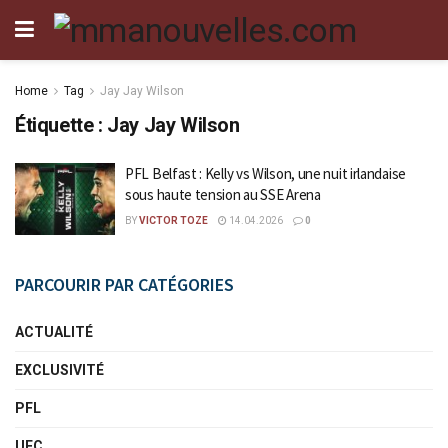
Home
Tag
Jay Jay Wilson
Étiquette :
Jay Jay Wilson
PFL Belfast : Kelly vs Wilson, une nuit irlandaise
sous haute tension au SSE Arena
BY
VICTOR TOZE
14.04.2026
0
PARCOURIR PAR CATÉGORIES
ACTUALITÉ
EXCLUSIVITÉ
PFL
UFC