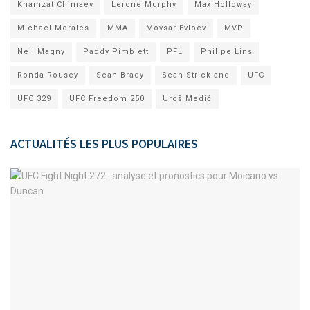
Khamzat Chimaev
Lerone Murphy
Max Holloway
Michael Morales
MMA
Movsar Evloev
MVP
Neil Magny
Paddy Pimblett
PFL
Philipe Lins
Ronda Rousey
Sean Brady
Sean Strickland
UFC
UFC 329
UFC Freedom 250
Uroš Medić
ACTUALITÉS LES PLUS POPULAIRES