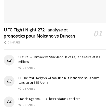
UFC Fight Night 272 : analyse et
pronostics pour Moicano vs Duncan
0 SHARES
UFC 328 – Chimaev vs Strickland : la cage, la ceinture et les
millions
0 SHARES
PFL Belfast : Kelly vs Wilson, une nuit irlandaise sous haute
tension au SSE Arena
0 SHARES
Francis Ngannou — « The Predator » est libre
0 SHARES