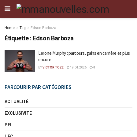
Home
Tag
Edson Barboza
Étiquette :
Edson Barboza
Lerone Murphy : parcours, gains en carrière et plus
encore
BY
VICTOR TOZE
19.04.2026
0
PARCOURIR PAR CATÉGORIES
ACTUALITÉ
EXCLUSIVITÉ
PFL
UFC