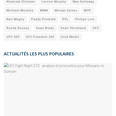
Khamzat Chimaev
Lerone Murphy
Max Holloway
Michael Morales
MMA
Movsar Evloev
MVP
Neil Magny
Paddy Pimblett
PFL
Philipe Lins
Ronda Rousey
Sean Brady
Sean Strickland
UFC
UFC 329
UFC Freedom 250
Uroš Medić
ACTUALITÉS LES PLUS POPULAIRES