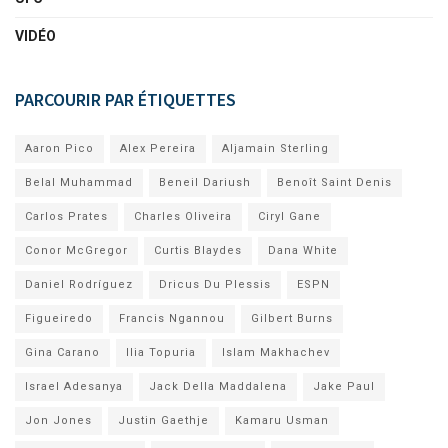
VIDÉO
PARCOURIR PAR ÉTIQUETTES
Aaron Pico
Alex Pereira
Aljamain Sterling
Belal Muhammad
Beneil Dariush
Benoît Saint Denis
Carlos Prates
Charles Oliveira
Ciryl Gane
Conor McGregor
Curtis Blaydes
Dana White
Daniel Rodríguez
Dricus Du Plessis
ESPN
Figueiredo
Francis Ngannou
Gilbert Burns
Gina Carano
Ilia Topuria
Islam Makhachev
Israel Adesanya
Jack Della Maddalena
Jake Paul
Jon Jones
Justin Gaethje
Kamaru Usman