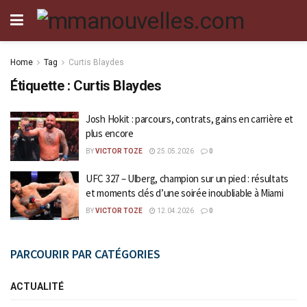
Home
Tag
Curtis Blaydes
Étiquette :
Curtis Blaydes
Josh Hokit : parcours, contrats, gains en carrière et
plus encore
BY
VICTOR TOZE
25.05.2026
0
UFC 327 – Ulberg, champion sur un pied : résultats
et moments clés d’une soirée inoubliable à Miami
BY
VICTOR TOZE
12.04.2026
0
PARCOURIR PAR CATÉGORIES
ACTUALITÉ