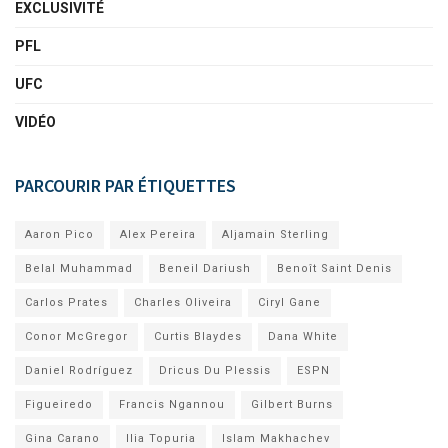
EXCLUSIVITÉ
PFL
UFC
VIDÉO
PARCOURIR PAR ÉTIQUETTES
Aaron Pico
Alex Pereira
Aljamain Sterling
Belal Muhammad
Beneil Dariush
Benoît Saint Denis
Carlos Prates
Charles Oliveira
Ciryl Gane
Conor McGregor
Curtis Blaydes
Dana White
Daniel Rodríguez
Dricus Du Plessis
ESPN
Figueiredo
Francis Ngannou
Gilbert Burns
Gina Carano
Ilia Topuria
Islam Makhachev