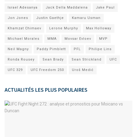
Israel Adesanya
Jack Della Maddalena
Jake Paul
Jon Jones
Justin Gaethje
Kamaru Usman
Khamzat Chimaev
Lerone Murphy
Max Holloway
Michael Morales
MMA
Movsar Evloev
MVP
Neil Magny
Paddy Pimblett
PFL
Philipe Lins
Ronda Rousey
Sean Brady
Sean Strickland
UFC
UFC 329
UFC Freedom 250
Uroš Medić
ACTUALITÉS LES PLUS POPULAIRES