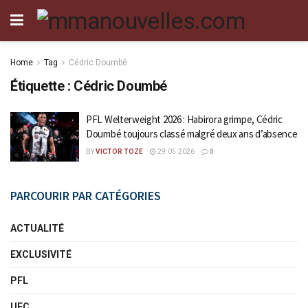
Home
Tag
Cédric Doumbé
Étiquette :
Cédric Doumbé
PFL Welterweight 2026 : Habirora grimpe, Cédric
Doumbé toujours classé malgré deux ans d’absence
BY
VICTOR TOZE
29.05.2026
0
PARCOURIR PAR CATÉGORIES
ACTUALITÉ
EXCLUSIVITÉ
PFL
UFC