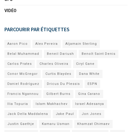
VIDÉO
PARCOURIR PAR ÉTIQUETTES
Aaron Pico
Alex Pereira
Aljamain Sterling
Belal Muhammad
Beneil Dariush
Benoît Saint Denis
Carlos Prates
Charles Oliveira
Ciryl Gane
Conor McGregor
Curtis Blaydes
Dana White
Daniel Rodríguez
Dricus Du Plessis
ESPN
Francis Ngannou
Gilbert Burns
Gina Carano
Ilia Topuria
Islam Makhachev
Israel Adesanya
Jack Della Maddalena
Jake Paul
Jon Jones
Justin Gaethje
Kamaru Usman
Khamzat Chimaev