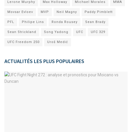
Lerone Murphy
Max Holloway
Michael Morales
MMA
Movsar Evloev
MVP
Neil Magny
Paddy Pimblett
PFL
Philipe Lins
Ronda Rousey
Sean Brady
Sean Strickland
Song Yadong
UFC
UFC 329
UFC Freedom 250
Uroš Medić
ACTUALITÉS LES PLUS POPULAIRES