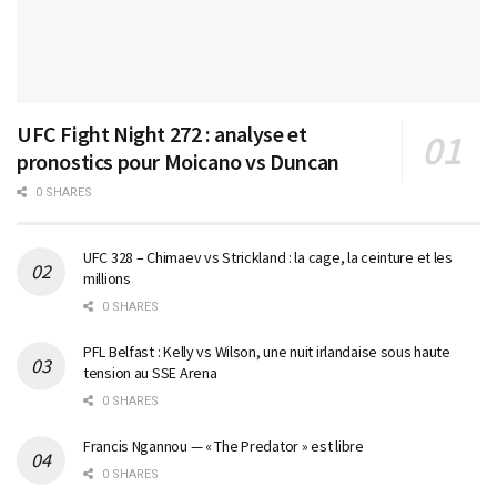
UFC Fight Night 272 : analyse et
pronostics pour Moicano vs Duncan
0 SHARES
UFC 328 – Chimaev vs Strickland : la cage, la ceinture et les
millions
0 SHARES
PFL Belfast : Kelly vs Wilson, une nuit irlandaise sous haute
tension au SSE Arena
0 SHARES
Francis Ngannou — « The Predator » est libre
0 SHARES