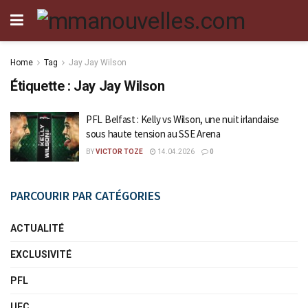
Home
Tag
Jay Jay Wilson
Étiquette :
Jay Jay Wilson
PFL Belfast : Kelly vs Wilson, une nuit irlandaise
sous haute tension au SSE Arena
BY
VICTOR TOZE
14.04.2026
0
PARCOURIR PAR CATÉGORIES
ACTUALITÉ
EXCLUSIVITÉ
PFL
UFC