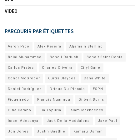
VIDÉO
PARCOURIR PAR ÉTIQUETTES
Aaron Pico
Alex Pereira
Aljamain Sterling
Belal Muhammad
Beneil Dariush
Benoît Saint Denis
Carlos Prates
Charles Oliveira
Ciryl Gane
Conor McGregor
Curtis Blaydes
Dana White
Daniel Rodríguez
Dricus Du Plessis
ESPN
Figueiredo
Francis Ngannou
Gilbert Burns
Gina Carano
Ilia Topuria
Islam Makhachev
Israel Adesanya
Jack Della Maddalena
Jake Paul
Jon Jones
Justin Gaethje
Kamaru Usman