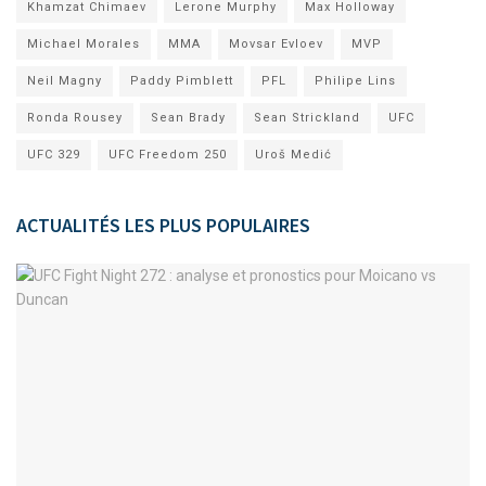
Khamzat Chimaev
Lerone Murphy
Max Holloway
Michael Morales
MMA
Movsar Evloev
MVP
Neil Magny
Paddy Pimblett
PFL
Philipe Lins
Ronda Rousey
Sean Brady
Sean Strickland
UFC
UFC 329
UFC Freedom 250
Uroš Medić
ACTUALITÉS LES PLUS POPULAIRES