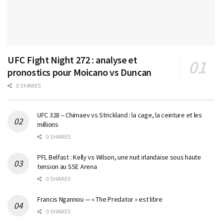
UFC Fight Night 272 : analyse et
pronostics pour Moicano vs Duncan
0 SHARES
UFC 328 – Chimaev vs Strickland : la cage, la ceinture et les
millions
0 SHARES
PFL Belfast : Kelly vs Wilson, une nuit irlandaise sous haute
tension au SSE Arena
0 SHARES
Francis Ngannou — « The Predator » est libre
0 SHARES