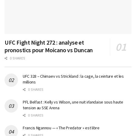
UFC Fight Night 272 : analyse et
pronostics pour Moicano vs Duncan
0 SHARES
UFC 328 – Chimaev vs Strickland : la cage, la ceinture et les
millions
0 SHARES
PFL Belfast : Kelly vs Wilson, une nuit irlandaise sous haute
tension au SSE Arena
0 SHARES
Francis Ngannou — « The Predator » est libre
0 SHARES