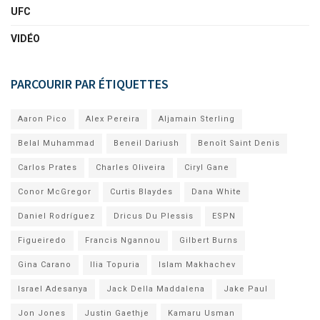
UFC
VIDÉO
PARCOURIR PAR ÉTIQUETTES
Aaron Pico
Alex Pereira
Aljamain Sterling
Belal Muhammad
Beneil Dariush
Benoît Saint Denis
Carlos Prates
Charles Oliveira
Ciryl Gane
Conor McGregor
Curtis Blaydes
Dana White
Daniel Rodríguez
Dricus Du Plessis
ESPN
Figueiredo
Francis Ngannou
Gilbert Burns
Gina Carano
Ilia Topuria
Islam Makhachev
Israel Adesanya
Jack Della Maddalena
Jake Paul
Jon Jones
Justin Gaethje
Kamaru Usman