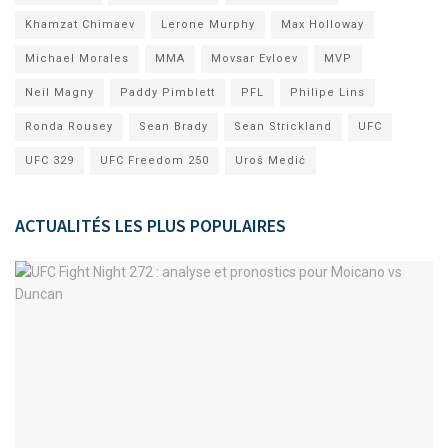
Khamzat Chimaev
Lerone Murphy
Max Holloway
Michael Morales
MMA
Movsar Evloev
MVP
Neil Magny
Paddy Pimblett
PFL
Philipe Lins
Ronda Rousey
Sean Brady
Sean Strickland
UFC
UFC 329
UFC Freedom 250
Uroš Medić
ACTUALITÉS LES PLUS POPULAIRES