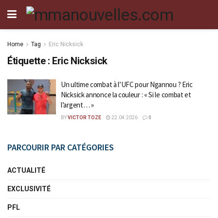
Home
Tag
Eric Nicksick
Étiquette :
Eric Nicksick
Un ultime combat à l’UFC pour Ngannou ? Eric
Nicksick annonce la couleur : « Si le combat et
l’argent… »
BY
VICTOR TOZE
22.04.2026
0
PARCOURIR PAR CATÉGORIES
ACTUALITÉ
EXCLUSIVITÉ
PFL