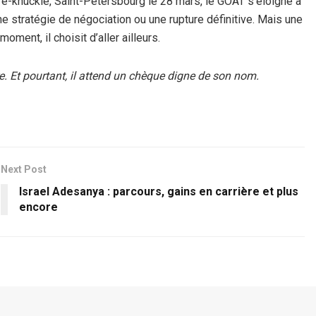
re-knuckle, Saint-Pétersbourg le 28 mars, le GOAT s’éloigne à
ne stratégie de négociation ou une rupture définitive. Mais une
oment, il choisit d’aller ailleurs.
e. Et pourtant, il attend un chèque digne de son nom.
Next Post
Israel Adesanya : parcours, gains en carrière et plus
encore