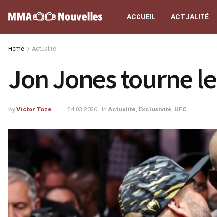
ACCUEIL
ACTUALITÉ
Home
Actualité
Jon Jones tourne le
by
Victor Toze
24.03.2026
in
Actualité
,
Exclusivité
,
UFC