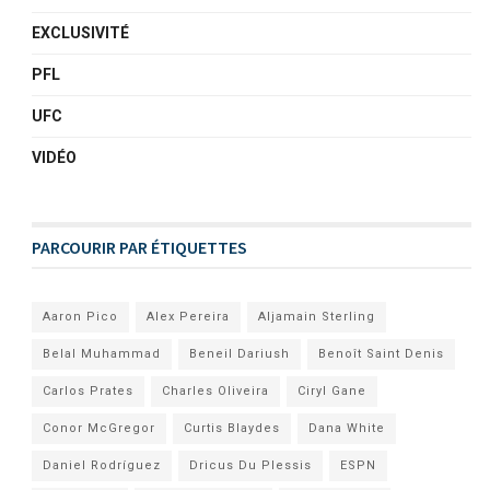
EXCLUSIVITÉ
PFL
UFC
VIDÉO
PARCOURIR PAR ÉTIQUETTES
Aaron Pico
Alex Pereira
Aljamain Sterling
Belal Muhammad
Beneil Dariush
Benoît Saint Denis
Carlos Prates
Charles Oliveira
Ciryl Gane
Conor McGregor
Curtis Blaydes
Dana White
Daniel Rodríguez
Dricus Du Plessis
ESPN