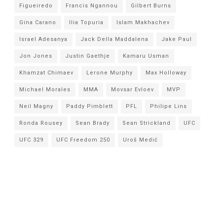
Figueiredo
Francis Ngannou
Gilbert Burns
Gina Carano
Ilia Topuria
Islam Makhachev
Israel Adesanya
Jack Della Maddalena
Jake Paul
Jon Jones
Justin Gaethje
Kamaru Usman
Khamzat Chimaev
Lerone Murphy
Max Holloway
Michael Morales
MMA
Movsar Evloev
MVP
Neil Magny
Paddy Pimblett
PFL
Philipe Lins
Ronda Rousey
Sean Brady
Sean Strickland
UFC
UFC 329
UFC Freedom 250
Uroš Medić