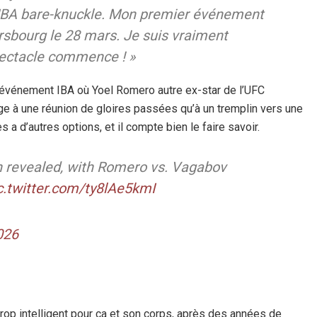
’IBA bare-knuckle. Mon premier événement
rsbourg le 28 mars. Je suis vraiment
spectacle commence ! »
’événement IBA où Yoel Romero autre ex-star de l’UFC
e à une réunion de gloires passées qu’à un tremplin vers une
s a d’autres options, et il compte bien le faire savoir.
n revealed, with Romero vs. Vagabov
c.twitter.com/ty8lAe5kmI
026
t trop intelligent pour ça et son corps, après des années de