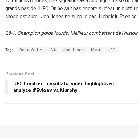
15 millions refusés, une signature avec une ligue russe de ba
grands pas de l’UFC. On ne sait pas encore si c’est un bluff, u
chose est sûre : Jon Jones ne supplie pas. Il choisit. Et en ce m
28-1. Champion poids lourds. Meilleur combattant de l’histoir
Tags:
Dana White
IBA
Jon Jones
MMA
UFC
Previous Post
UFC Londres : résultats, vidéo highlights et
analyse d’Evloev vs Murphy