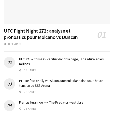
UFC Fight Night 272 : analyse et
pronostics pour Moicano vs Duncan
0 SHARES
UFC 328 – Chimaev vs Strickland : la cage, la ceinture et les
millions
0 SHARES
PFL Belfast : Kelly vs Wilson, une nuit irlandaise sous haute
tension au SSE Arena
0 SHARES
Francis Ngannou — « The Predator » est libre
0 SHARES