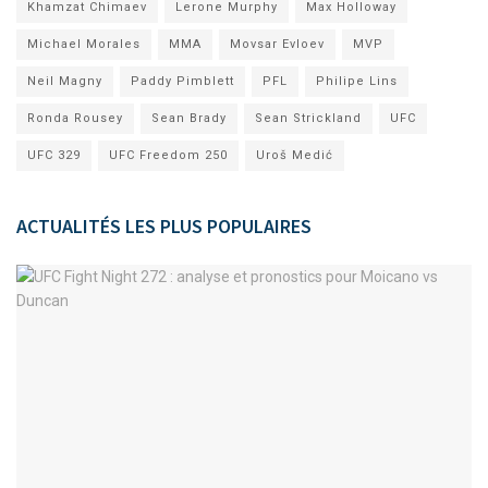
Khamzat Chimaev
Lerone Murphy
Max Holloway
Michael Morales
MMA
Movsar Evloev
MVP
Neil Magny
Paddy Pimblett
PFL
Philipe Lins
Ronda Rousey
Sean Brady
Sean Strickland
UFC
UFC 329
UFC Freedom 250
Uroš Medić
ACTUALITÉS LES PLUS POPULAIRES