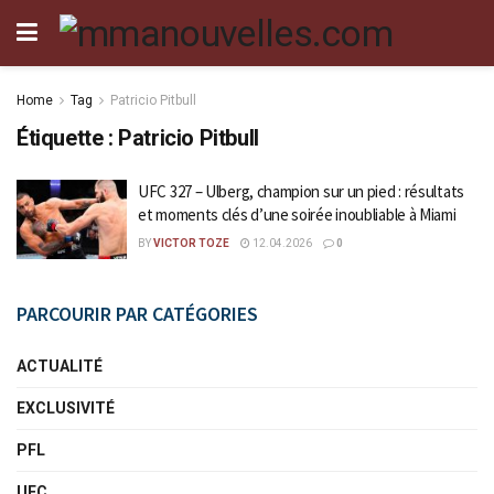
Home
Tag
Patricio Pitbull
Étiquette :
Patricio Pitbull
UFC 327 – Ulberg, champion sur un pied : résultats
et moments clés d’une soirée inoubliable à Miami
BY
VICTOR TOZE
12.04.2026
0
PARCOURIR PAR CATÉGORIES
ACTUALITÉ
EXCLUSIVITÉ
PFL
UFC