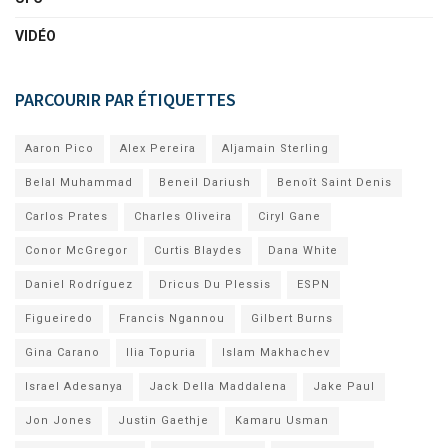
VIDÉO
PARCOURIR PAR ÉTIQUETTES
Aaron Pico
Alex Pereira
Aljamain Sterling
Belal Muhammad
Beneil Dariush
Benoît Saint Denis
Carlos Prates
Charles Oliveira
Ciryl Gane
Conor McGregor
Curtis Blaydes
Dana White
Daniel Rodríguez
Dricus Du Plessis
ESPN
Figueiredo
Francis Ngannou
Gilbert Burns
Gina Carano
Ilia Topuria
Islam Makhachev
Israel Adesanya
Jack Della Maddalena
Jake Paul
Jon Jones
Justin Gaethje
Kamaru Usman