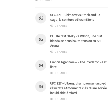
0 SHARES
UFC 328 – Chimaev vs Strickland : la
cage, la ceinture et les millions
0 SHARES
PFL Belfast : Kelly vs Wilson, une nuit
irlandaise sous haute tension au SSE
Arena
0 SHARES
Francis Ngannou — « The Predator » est
libre
0 SHARES
UFC 327 – Ulberg, champion sur un pied :
résultats et moments clés d’une soirée
inoubliable à Miami
0 SHARES