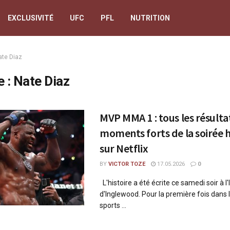
EXCLUSIVITÉ
UFC
PFL
NUTRITION
ate Diaz
e :
Nate Diaz
MVP MMA 1 : tous les résultat
moments forts de la soirée 
sur Netflix
BY
VICTOR TOZE
17.05.2026
0
L'histoire a été écrite ce samedi soir à l
d'Inglewood. Pour la première fois dans l
sports ...