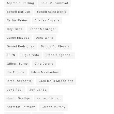
Aljamain Sterling
Belal Muhammad
Beneil Dariush
Benoît Saint Denis
Carlos Prates
Charles Oliveira
Ciryl Gane
Conor McGregor
Curtis Blaydes
Dana White
Daniel Rodríguez
Dricus Du Plessis
ESPN
Figueiredo
Francis Ngannou
Gilbert Burns
Gina Carano
Ilia Topuria
Islam Makhachev
Israel Adesanya
Jack Della Maddalena
Jake Paul
Jon Jones
Justin Gaethje
Kamaru Usman
Khamzat Chimaev
Lerone Murphy