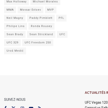
Max Holloway
Michael Morales
MMA
Movsar Evloev
MVP
Neil Magny
Paddy Pimblett
PFL
Philipe Lins
Ronda Rousey
Sean Brady
Sean Strickland
UFC
UFC 329
UFC Freedom 250
Uroš Medić
ACTUALITÉS 
SUIVEZ-NOUS
UFC Vegas 120 
Gamrot vs Salki