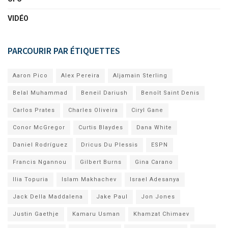
VIDÉO
PARCOURIR PAR ÉTIQUETTES
Aaron Pico
Alex Pereira
Aljamain Sterling
Belal Muhammad
Beneil Dariush
Benoît Saint Denis
Carlos Prates
Charles Oliveira
Ciryl Gane
Conor McGregor
Curtis Blaydes
Dana White
Daniel Rodríguez
Dricus Du Plessis
ESPN
Francis Ngannou
Gilbert Burns
Gina Carano
Ilia Topuria
Islam Makhachev
Israel Adesanya
Jack Della Maddalena
Jake Paul
Jon Jones
Justin Gaethje
Kamaru Usman
Khamzat Chimaev