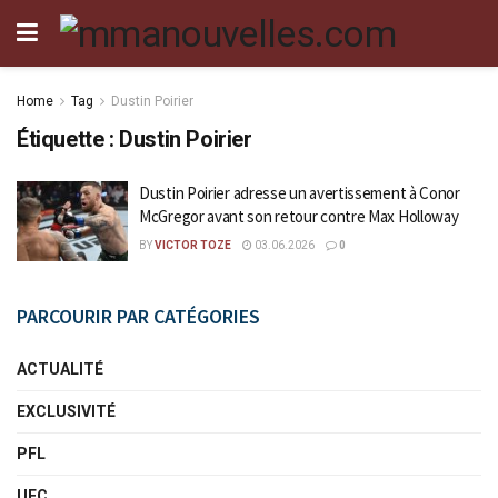
Home
Tag
Dustin Poirier
Étiquette :
Dustin Poirier
Dustin Poirier adresse un avertissement à Conor
McGregor avant son retour contre Max Holloway
BY
VICTOR TOZE
03.06.2026
0
PARCOURIR PAR CATÉGORIES
ACTUALITÉ
EXCLUSIVITÉ
PFL
UFC