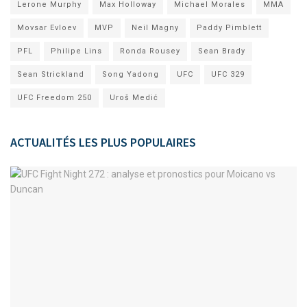
Lerone Murphy
Max Holloway
Michael Morales
MMA
Movsar Evloev
MVP
Neil Magny
Paddy Pimblett
PFL
Philipe Lins
Ronda Rousey
Sean Brady
Sean Strickland
Song Yadong
UFC
UFC 329
UFC Freedom 250
Uroš Medić
ACTUALITÉS LES PLUS POPULAIRES