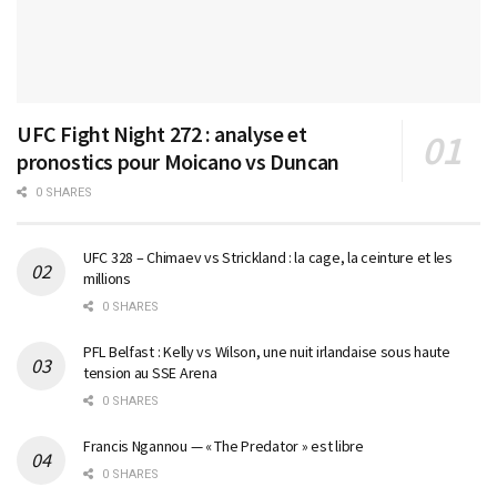
UFC Fight Night 272 : analyse et
pronostics pour Moicano vs Duncan
0 SHARES
UFC 328 – Chimaev vs Strickland : la cage, la ceinture et les
millions
0 SHARES
PFL Belfast : Kelly vs Wilson, une nuit irlandaise sous haute
tension au SSE Arena
0 SHARES
Francis Ngannou — « The Predator » est libre
0 SHARES