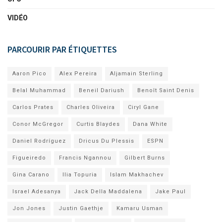
VIDÉO
PARCOURIR PAR ÉTIQUETTES
Aaron Pico
Alex Pereira
Aljamain Sterling
Belal Muhammad
Beneil Dariush
Benoît Saint Denis
Carlos Prates
Charles Oliveira
Ciryl Gane
Conor McGregor
Curtis Blaydes
Dana White
Daniel Rodríguez
Dricus Du Plessis
ESPN
Figueiredo
Francis Ngannou
Gilbert Burns
Gina Carano
Ilia Topuria
Islam Makhachev
Israel Adesanya
Jack Della Maddalena
Jake Paul
Jon Jones
Justin Gaethje
Kamaru Usman