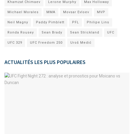
Khamzat Chimaev
Lerone Murphy
Max Holloway
Michael Morales
MMA
Movsar Evloev
MVP
Neil Magny
Paddy Pimblett
PFL
Philipe Lins
Ronda Rousey
Sean Brady
Sean Strickland
UFC
UFC 329
UFC Freedom 250
Uroš Medić
ACTUALITÉS LES PLUS POPULAIRES