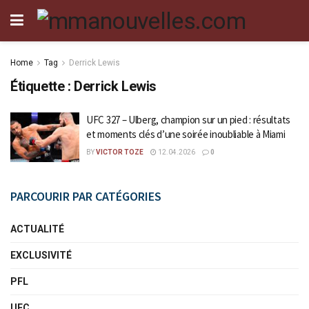
Home
Tag
Derrick Lewis
Étiquette :
Derrick Lewis
UFC 327 – Ulberg, champion sur un pied : résultats
et moments clés d’une soirée inoubliable à Miami
BY
VICTOR TOZE
12.04.2026
0
PARCOURIR PAR CATÉGORIES
ACTUALITÉ
EXCLUSIVITÉ
PFL
UFC