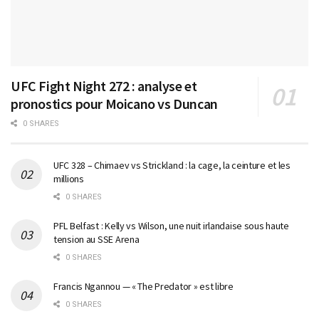
UFC Fight Night 272 : analyse et
pronostics pour Moicano vs Duncan
0 SHARES
UFC 328 – Chimaev vs Strickland : la cage, la ceinture et les
millions
0 SHARES
PFL Belfast : Kelly vs Wilson, une nuit irlandaise sous haute
tension au SSE Arena
0 SHARES
Francis Ngannou — « The Predator » est libre
0 SHARES