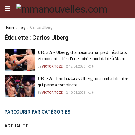
Home
Tag
Carlos Ulberg
Étiquette :
Carlos Ulberg
UFC 327 – Ulberg, champion sur un pied : résultats
et moments clés d’une soirée inoubliable à Miami
BY
VICTOR TOZE
12.04.2026
0
UFC 327 – Prochazka vs Ulberg : un combat de titre
qui peine à convaincre
BY
VICTOR TOZE
10.04.2026
0
PARCOURIR PAR CATÉGORIES
ACTUALITÉ