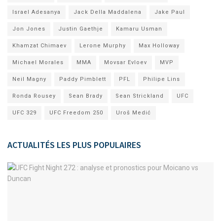
Israel Adesanya
Jack Della Maddalena
Jake Paul
Jon Jones
Justin Gaethje
Kamaru Usman
Khamzat Chimaev
Lerone Murphy
Max Holloway
Michael Morales
MMA
Movsar Evloev
MVP
Neil Magny
Paddy Pimblett
PFL
Philipe Lins
Ronda Rousey
Sean Brady
Sean Strickland
UFC
UFC 329
UFC Freedom 250
Uroš Medić
ACTUALITÉS LES PLUS POPULAIRES