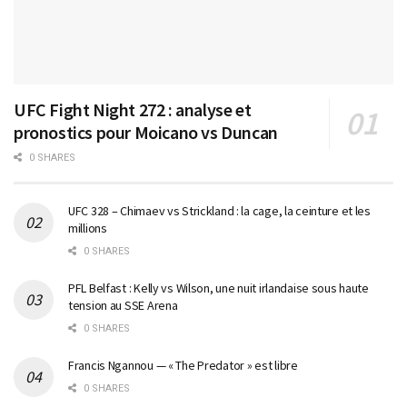
UFC Fight Night 272 : analyse et
pronostics pour Moicano vs Duncan
0 SHARES
UFC 328 – Chimaev vs Strickland : la cage, la ceinture et les
millions
0 SHARES
PFL Belfast : Kelly vs Wilson, une nuit irlandaise sous haute
tension au SSE Arena
0 SHARES
Francis Ngannou — « The Predator » est libre
0 SHARES