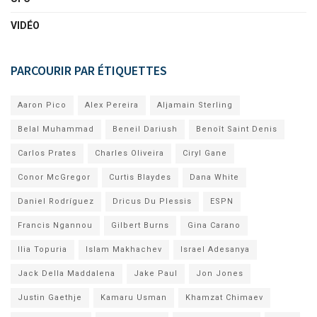
VIDÉO
PARCOURIR PAR ÉTIQUETTES
Aaron Pico
Alex Pereira
Aljamain Sterling
Belal Muhammad
Beneil Dariush
Benoît Saint Denis
Carlos Prates
Charles Oliveira
Ciryl Gane
Conor McGregor
Curtis Blaydes
Dana White
Daniel Rodríguez
Dricus Du Plessis
ESPN
Francis Ngannou
Gilbert Burns
Gina Carano
Ilia Topuria
Islam Makhachev
Israel Adesanya
Jack Della Maddalena
Jake Paul
Jon Jones
Justin Gaethje
Kamaru Usman
Khamzat Chimaev