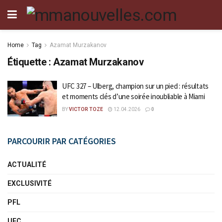
Home
Tag
Azamat Murzakanov
Étiquette :
Azamat Murzakanov
UFC 327 – Ulberg, champion sur un pied : résultats
et moments clés d’une soirée inoubliable à Miami
BY
VICTOR TOZE
12.04.2026
0
PARCOURIR PAR CATÉGORIES
ACTUALITÉ
EXCLUSIVITÉ
PFL
UFC