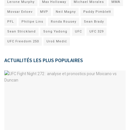
Lerone Murphy
Max Holloway
Michael Morales
MMA
Movsar Evloev
MVP
Neil Magny
Paddy Pimblett
PFL
Philipe Lins
Ronda Rousey
Sean Brady
Sean Strickland
Song Yadong
UFC
UFC 329
UFC Freedom 250
Uroš Medić
ACTUALITÉS LES PLUS POPULAIRES