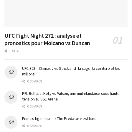
UFC Fight Night 272 : analyse et
pronostics pour Moicano vs Duncan
0 SHARES
UFC 328 – Chimaev vs Strickland : la cage, la ceinture et les
millions
0 SHARES
PFL Belfast : Kelly vs Wilson, une nuit irlandaise sous haute
tension au SSE Arena
0 SHARES
Francis Ngannou — « The Predator » est libre
0 SHARES