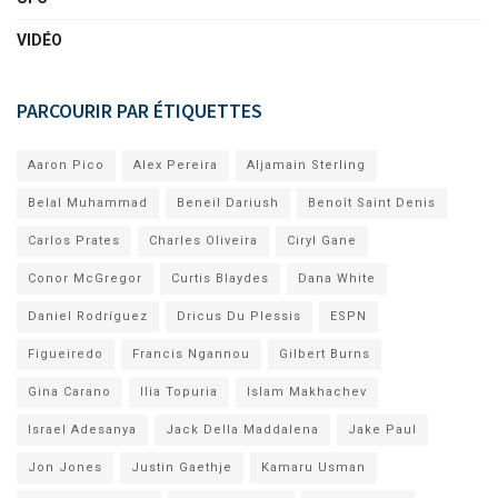
VIDÉO
PARCOURIR PAR ÉTIQUETTES
Aaron Pico
Alex Pereira
Aljamain Sterling
Belal Muhammad
Beneil Dariush
Benoît Saint Denis
Carlos Prates
Charles Oliveira
Ciryl Gane
Conor McGregor
Curtis Blaydes
Dana White
Daniel Rodríguez
Dricus Du Plessis
ESPN
Figueiredo
Francis Ngannou
Gilbert Burns
Gina Carano
Ilia Topuria
Islam Makhachev
Israel Adesanya
Jack Della Maddalena
Jake Paul
Jon Jones
Justin Gaethje
Kamaru Usman