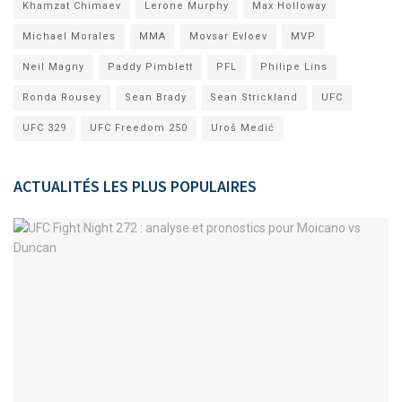
Khamzat Chimaev
Lerone Murphy
Max Holloway
Michael Morales
MMA
Movsar Evloev
MVP
Neil Magny
Paddy Pimblett
PFL
Philipe Lins
Ronda Rousey
Sean Brady
Sean Strickland
UFC
UFC 329
UFC Freedom 250
Uroš Medić
ACTUALITÉS LES PLUS POPULAIRES