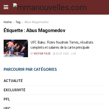
Home
Tag
Abus Magomedov
Étiquette :
Abus Magomedov
UFC Baku : Fiziev foudroie Torres, résultats
complets et salaires de la carte principale
BY
VICTOR TOZE
20.07.2026
0
PARCOURIR PAR CATÉGORIES
ACTUALITÉ
EXCLUSIVITÉ
PFL
UFC